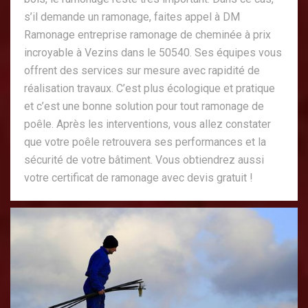
s’il demande un ramonage, faites appel à DM
Ramonage entreprise ramonage de cheminée à prix
incroyable à Vezins dans le 50540. Ses équipes vous
offrent des services sur mesure avec rapidité de
réalisation travaux. C’est plus écologique et pratique
et c’est une bonne solution pour tout ramonage de
poêle. Après les interventions, vous allez constater
que votre poêle retrouvera ses performances et la
sécurité de votre bâtiment. Vous obtiendrez aussi
votre certificat de ramonage avec devis gratuit !