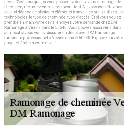
devis. C’est pourquoi, si vous possédez des travaux ramonage de
cheminée, réclamez votre devis avant tout. Ne vous inquiétez pas
celui-ci dépend de plusieurs éléments à savoir les outils utilisés, les
technologies, le type de cheminée, type d’accès. Et si vous voulez
prendre en main votre devis, envoyez votre demande chez DM
Ramonage à Vezins dans le 50540. Vous pouvez aussi venir dans
son local si vous voulez discuter en direct avec DM Ramonage
ramoneur professionnel à Vezins dans le 50540. Exposez-lui votre
projet et établira votre devis !