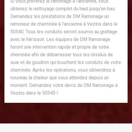
Si vous préférez le ramonage à l’ancienne, vous
obtenez le nettoyage complet du haut jusqu’en bas.
Demandez les prestations de DM Ramonage un
ramoneur de cheminée à l’ancienne à Vezins dans le
50540. Tous les conduits seront soumis au grattage
avec le hérisson. Les équipes de DM Ramonage
feront une intervention rapide et propre de votre
cheminée afin de débarrasser tous les résidus de
suie et de goudron qui bouchent les conduits de votre
cheminée. Après les opérations, vous obtiendrez à
nouveau la chaleur que vous attendez depuis un
moment. Demandez votre devis de DM Ramonage à
Vezins dans le 50540 !