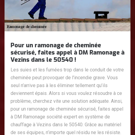
Pour un ramonage de cheminée
sécurisé, faites appel à DM Ramonage à
Vezins dans le 50540 !
Les suies et les fumées trop dans le conduit de votre
cheminée peut provoquer de l’incendie grave. Vous
seul n’arrive pas à les éliminer tellement qu’ils
deviennent épais. Alors si vous voulez résoudre à ce
problème, cherchez vite une solution adéquate. Ainsi,
pour un ramonage de cheminée sécurisé, faites appel
à DM Ramonage société expert en système de
chauffage à Vezins dans le 50540. Grâce au matériel
de ses équipes, n’importe quel résidu ne les résiste.