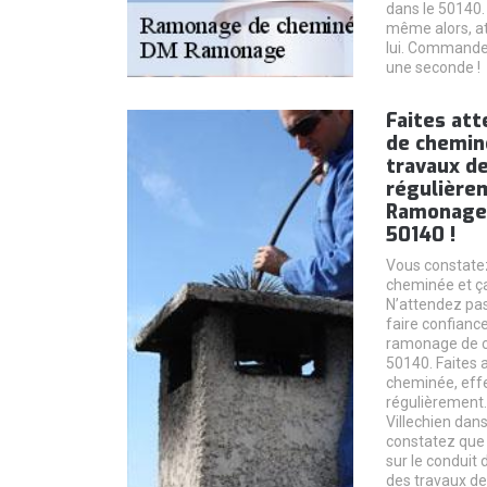
dans le 50140.
même alors, a
lui. Commandez
une seconde !
Faites att
de chemin
travaux d
régulière
Ramonage à
50140 !
Vous constate
cheminée et ça
N’attendez pa
faire confianc
ramonage de ch
50140. Faites 
cheminée, eff
régulièrement
Villechien dan
constatez que 
sur le conduit
des travaux de