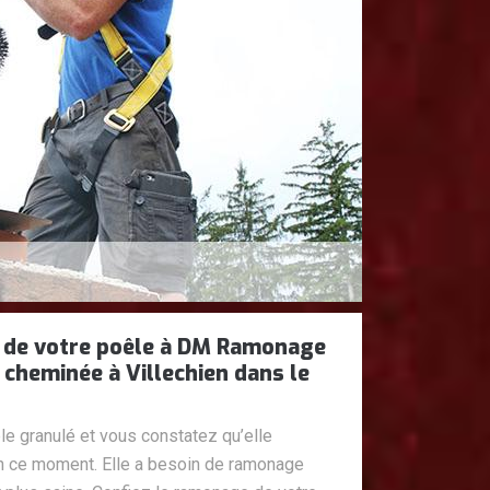
 de votre poêle à DM Ramonage
cheminée à Villechien dans le
le granulé et vous constatez qu’elle
n ce moment. Elle a besoin de ramonage