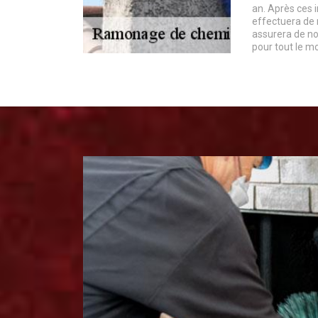
an. Après ces 
effectuera de 
assurera de no
pour tout le m