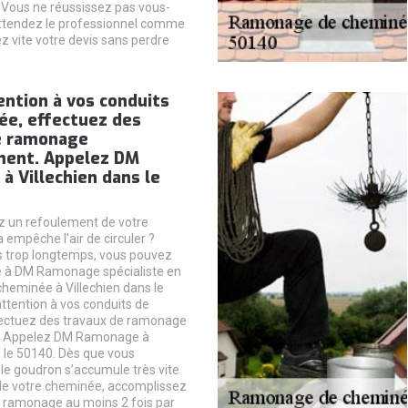
 Vous ne réussissez pas vous-
ttendez le professionnel comme
 vite votre devis sans perdre
ention à vos conduits
ée, effectuez des
e ramonage
ment. Appelez DM
 Villechien dans le
z un refoulement de votre
 empêche l’air de circuler ?
s trop longtemps, vous pouvez
e à DM Ramonage spécialiste en
eminée à Villechien dans le
attention à vos conduits de
ectuez des travaux de ramonage
. Appelez DM Ramonage à
s le 50140. Dès que vous
le goudron s’accumule très vite
 de votre cheminée, accomplissez
 ramonage au moins 2 fois par