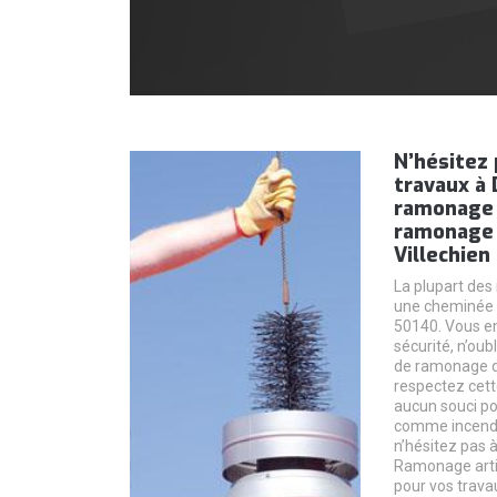
N’hésitez 
travaux à
ramonage 
ramonage 
Villechien
La plupart des
une cheminée à
50140. Vous en
sécurité, n’oub
de ramonage de
respectez cett
aucun souci po
comme incendie
n’hésitez pas 
Ramonage art
pour vos trava