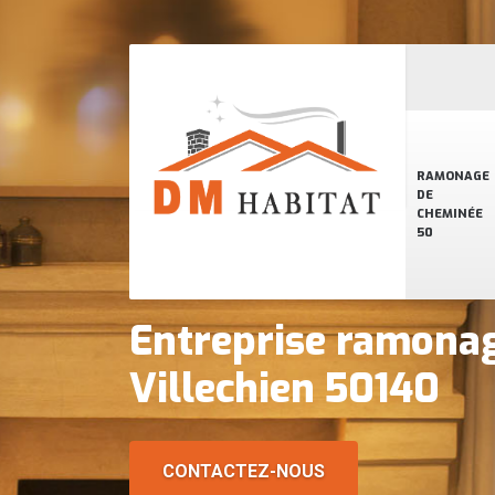
RAMONAGE
DE
CHEMINÉE
50
Entreprise ramona
Villechien 50140
CONTACTEZ-NOUS