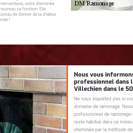
interventions, votre cheminée
nouveau sa fonction. Elle
uveau de donner de la chaleur
onde !
Nous vous informon
professionnel dans 
Villechien dans le 50
Ne vous inquiétez pas si vo
domaine de ramonage. Nous
professionnel de ramonage d
reste habitué dans ce milieu
cheminée par la méthode de 