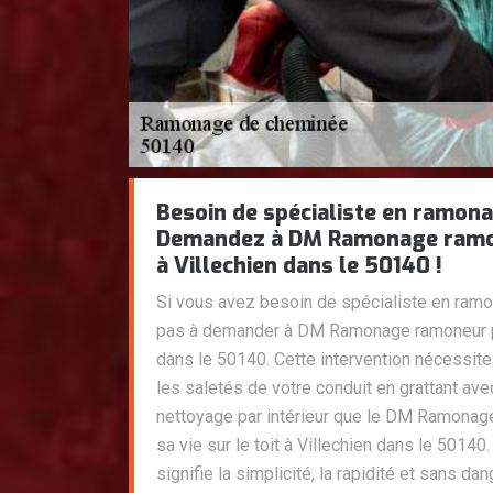
Besoin de spécialiste en ramona
Demandez à DM Ramonage ramo
à Villechien dans le 50140 !
Si vous avez besoin de spécialiste en ramon
pas à demander à DM Ramonage ramoneur pr
dans le 50140. Cette intervention nécessite
les saletés de votre conduit en grattant ave
nettoyage par intérieur que le DM Ramonage
sa vie sur le toit à Villechien dans le 5014
signifie la simplicité, la rapidité et sans dang