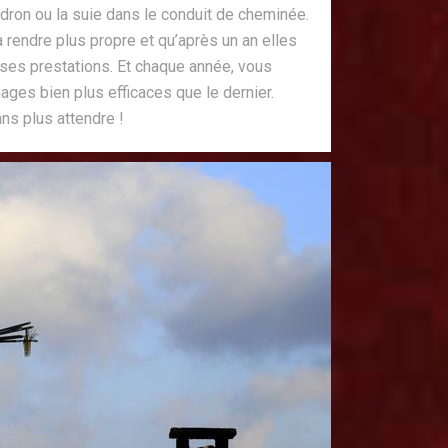
dron ou la suie dans le conduit de cheminée.
a rendre plus propre et qu’après un an elles
 ses prestations. Et chaque année, vous
ges bien plus efficaces que le dernier.
ans plus attendre !