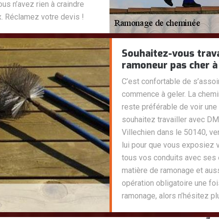
ous n’avez rien à craindre
x. Réclamez votre devis !
Souhaitez-vous trav
ramoneur pas cher à 
C’est confortable de s’assoir
commence à geler. La cheminé
reste préférable de voir une
souhaitez travailler avec D
Villechien dans le 50140, ve
lui pour que vous exposiez v
tous vos conduits avec ses
matière de ramonage et auss
opération obligatoire une fois
ramonage, alors n’hésitez pl