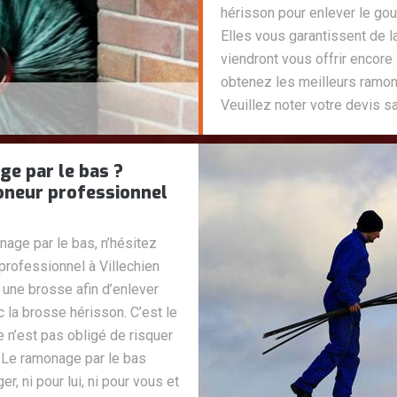
hérisson pour enlever le gou
Elles vous garantissent de l
viendront vous offrir encore
obtenez les meilleurs ramona
Veuillez noter votre devis s
ge par le bas ?
neur professionnel
age par le bas, n’hésitez
ofessionnel à Villechien
 une brosse afin d’enlever
c la brosse hérisson. C’est le
 n’est pas obligé de risquer
0. Le ramonage par le bas
er, ni pour lui, ni pour vous et