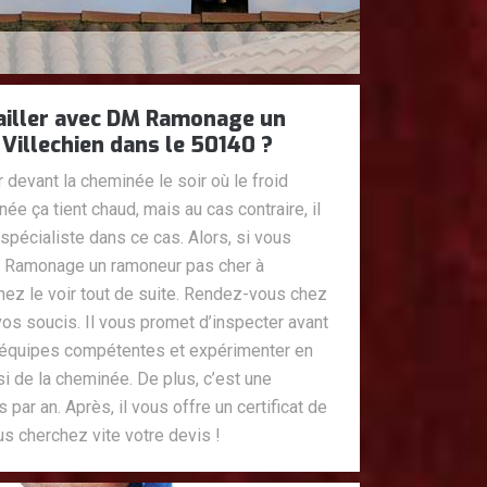
ailler avec DM Ramonage un
Villechien dans le 50140 ?
 devant la cheminée le soir où le froid
e ça tient chaud, mais au cas contraire, il
 spécialiste dans ce cas. Alors, si vous
M Ramonage un ramoneur pas cher à
nez le voir tout de suite. Rendez-vous chez
os soucis. Il vous promet d’inspecter avant
 équipes compétentes et expérimenter en
i de la cheminée. De plus, c’est une
 par an. Après, il vous offre un certificat de
us cherchez vite votre devis !