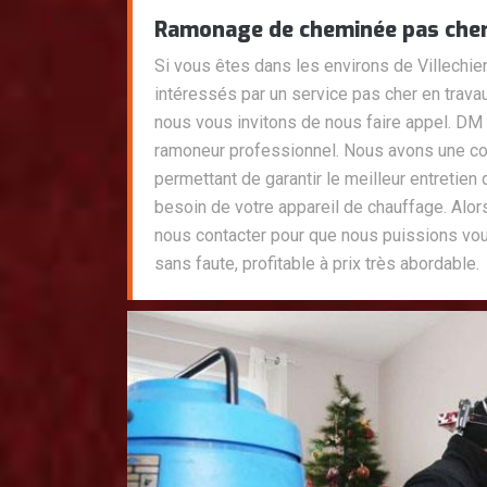
Ramonage de cheminée pas cher 
Si vous êtes dans les environs de Villechi
intéressés par un service pas cher en trav
nous vous invitons de nous faire appel. DM
ramoneur professionnel. Nous avons une co
permettant de garantir le meilleur entretien
besoin de votre appareil de chauffage. Alors
nous contacter pour que nous puissions vou
sans faute, profitable à prix très abordable.