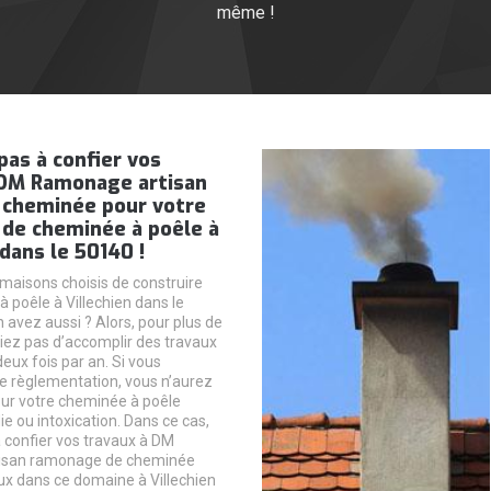
même !
pas à confier vos
 DM Ramonage artisan
cheminée pour votre
de cheminée à poêle à
 dans le 50140 !
 maisons choisis de construire
 poêle à Villechien dans le
 avez aussi ? Alors, pour plus de
liez pas d’accomplir des travaux
ux fois par an. Si vous
e règlementation, vous n’aurez
ur votre cheminée à poêle
 ou intoxication. Dans ce cas,
à confier vos travaux à DM
isan ramonage de cheminée
ux dans ce domaine à Villechien