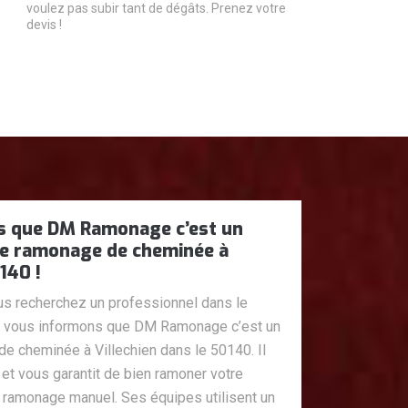
voulez pas subir tant de dégâts. Prenez votre
devis !
s que DM Ramonage c’est un
le ramonage de cheminée à
140 !
us recherchez un professionnel dans le
 vous informons que DM Ramonage c’est un
e cheminée à Villechien dans le 50140. Il
 et vous garantit de bien ramoner votre
ramonage manuel. Ses équipes utilisent un