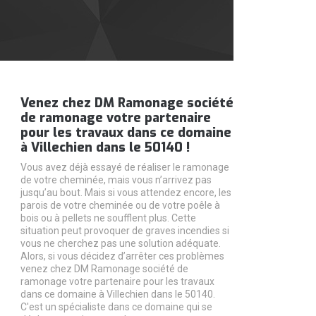
Venez chez DM Ramonage société
de ramonage votre partenaire
pour les travaux dans ce domaine
à Villechien dans le 50140 !
Vous avez déjà essayé de réaliser le ramonage
de votre cheminée, mais vous n’arrivez pas
jusqu’au bout. Mais si vous attendez encore, les
parois de votre cheminée ou de votre poêle à
bois ou à pellets ne soufflent plus. Cette
situation peut provoquer de graves incendies si
vous ne cherchez pas une solution adéquate.
Alors, si vous décidez d’arrêter ces problèmes
venez chez DM Ramonage société de
ramonage votre partenaire pour les travaux
dans ce domaine à Villechien dans le 50140.
C'est un spécialiste dans ce domaine qui se