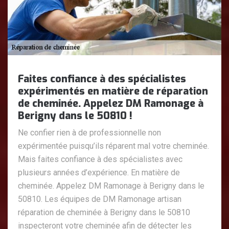
Faites confiance à des spécialistes
expérimentés en matière de réparation
de cheminée. Appelez DM Ramonage à
Berigny dans le 50810 !
Ne confier rien à de professionnelle non
expérimentée puisqu’ils réparent mal votre cheminée.
Mais faites confiance à des spécialistes avec
plusieurs années d’expérience. En matière de
cheminée. Appelez DM Ramonage à Berigny dans le
50810. Les équipes de DM Ramonage artisan
réparation de cheminée à Berigny dans le 50810
inspecteront votre cheminée afin de détecter les