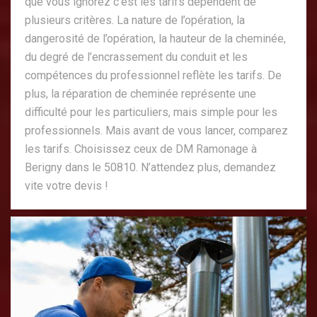
que vous ignorez c’est les tarifs dépendent de
plusieurs critères. La nature de l’opération, la
dangerosité de l’opération, la hauteur de la cheminée,
du degré de l’encrassement du conduit et les
compétences du professionnel reflète les tarifs. De
plus, la réparation de cheminée représente une
difficulté pour les particuliers, mais simple pour les
professionnels. Mais avant de vous lancer, comparez
les tarifs. Choisissez ceux de DM Ramonage à
Berigny dans le 50810. N’attendez plus, demandez
vite votre devis !