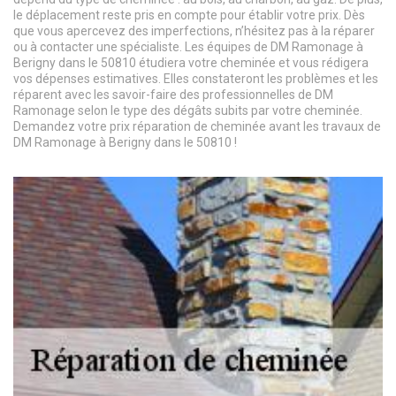
le déplacement reste pris en compte pour établir votre prix. Dès
que vous apercevez des imperfections, n’hésitez pas à la réparer
ou à contacter une spécialiste. Les équipes de DM Ramonage à
Berigny dans le 50810 étudiera votre cheminée et vous rédigera
vos dépenses estimatives. Elles constateront les problèmes et les
réparent avec les savoir-faire des professionnelles de DM
Ramonage selon le type des dégâts subits par votre cheminée.
Demandez votre prix réparation de cheminée avant les travaux de
DM Ramonage à Berigny dans le 50810 !