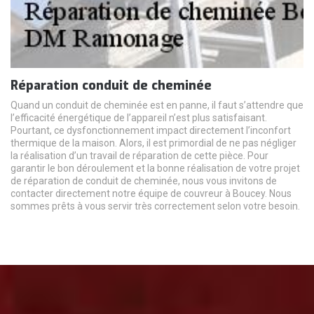
Réparation conduit de cheminée
Quand un conduit de cheminée est en panne, il faut s’attendre que
l’efficacité énergétique de l’appareil n’est plus satisfaisant.
Pourtant, ce dysfonctionnement impact directement l’inconfort
thermique de la maison. Alors, il est primordial de ne pas négliger
la réalisation d’un travail de réparation de cette pièce. Pour
garantir le bon déroulement et la bonne réalisation de votre projet
de réparation de conduit de cheminée, nous vous invitons de
contacter directement notre équipe de couvreur à Boucey. Nous
sommes prêts à vous servir très correctement selon votre besoin.