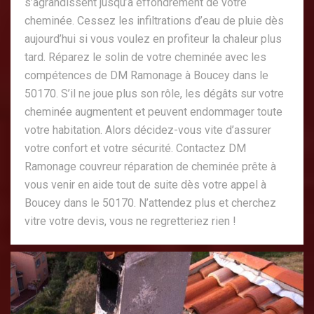
s’agrandissent jusqu’à effondrement de votre
cheminée. Cessez les infiltrations d’eau de pluie dès
aujourd’hui si vous voulez en profiteur la chaleur plus
tard. Réparez le solin de votre cheminée avec les
compétences de DM Ramonage à Boucey dans le
50170. S’il ne joue plus son rôle, les dégâts sur votre
cheminée augmentent et peuvent endommager toute
votre habitation. Alors décidez-vous vite d’assurer
votre confort et votre sécurité. Contactez DM
Ramonage couvreur réparation de cheminée prête à
vous venir en aide tout de suite dès votre appel à
Boucey dans le 50170. N’attendez plus et cherchez
vitre votre devis, vous ne regretteriez rien !