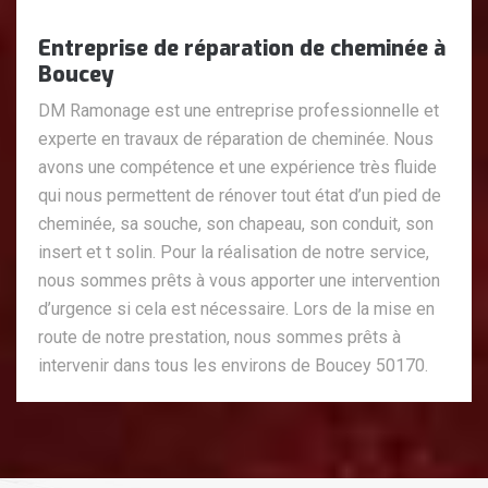
Entreprise de réparation de cheminée à
Boucey
DM Ramonage est une entreprise professionnelle et
experte en travaux de réparation de cheminée. Nous
avons une compétence et une expérience très fluide
qui nous permettent de rénover tout état d’un pied de
cheminée, sa souche, son chapeau, son conduit, son
insert et t solin. Pour la réalisation de notre service,
nous sommes prêts à vous apporter une intervention
d’urgence si cela est nécessaire. Lors de la mise en
route de notre prestation, nous sommes prêts à
intervenir dans tous les environs de Boucey 50170.