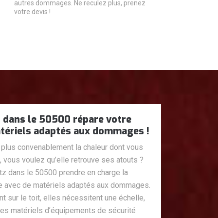
autres dommages. Ne reculez plus, prenez
votre devis !
dans le 50500 répare votre
tériels adaptés aux dommages !
plus convenablement la chaleur dont vous
, vous voulez qu’elle retrouve ses atouts ?
 dans le 50500 prendre en charge la
ée avec de matériels adaptés aux dommages.
sur le toit, elles nécessitent une échelle,
des matériels d’équipements de sécurité