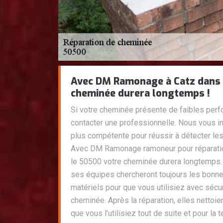
Avec DM Ramonage à Catz dans 
cheminée durera longtemps !
Si votre cheminée présente de faibles perf
contacter une professionnelle. Nous vous invi
plus compétente pour réussir à détecter l
Avec DM Ramonage ramoneur pour réparati
le 50500 votre cheminée durera longtemps.
ses équipes chercheront toujours les bon
matériels pour que vous utilisiez avec sécuri
cheminée. Après la réparation, elles nettoie
que vous l’utilisiez tout de suite et pour la