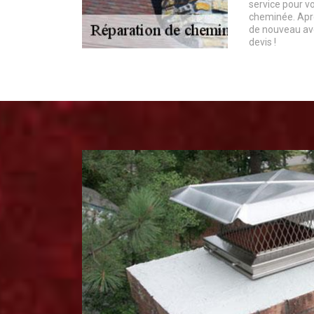
service pour v
cheminée. Aprè
de nouveau ave
devis !