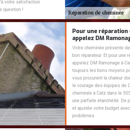
à votre satisfaction
 question !
Pour une réparation 
appelez DM Ramonage
Votre cheminée présente des 
bon réparateur. Et pour une 
appelez DM Ramonage à Cat
toujours les bons moyens po
vous procurent la chaleur d
le courage des équipes de 
cheminée à Catz dans le 50
une parfaite étanchéité. De p
et ajustée votre budget avec
problèmes.