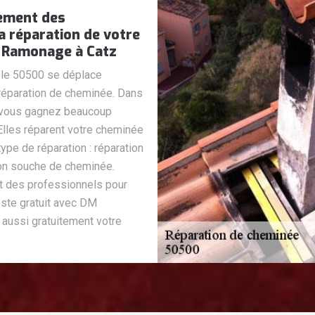
cement des
a réparation de votre
M Ramonage à Catz
le 50500 se déplace
 réparation de cheminée. Dans
s vous gagnez beaucoup
Elles réparent votre cheminée
ype de réparation : réparation
ion souche de cheminée.
t des professionnels pour
este gratuit avec DM
aussi gratuitement votre