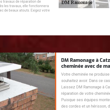
os travaux de réparation de
s les travaux, elle fonctionnera
c de beaux atouts. Exigez votre
DM Ramonage à Catz 
cheminée avec de ma
Votre cheminée ne produise 
souhaitez avoir. Dans ce cas
Laissez DM Ramonage à Catz
réparation de votre chemin
Puisque ses équipes montent 
des cordes et un hérisson, 