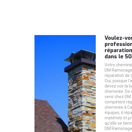
Voulez-v
profession
réparatio
dans le 5
Votre cheminé
DM Ramonage p
réparation de 
Oui, puisque l’
devez voir la 
cheminée. De c
venir chez DM
compétent répa
cheminée à Ca
équipes, il ré
matériels et pr
qu’elle se tie
DM Ramonage, 