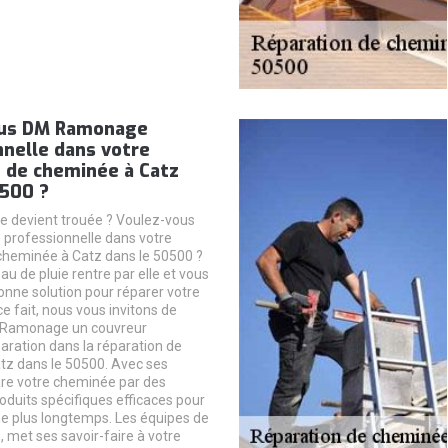
ous DM Ramonage
nelle dans votre
n de cheminée à Catz
0500 ?
e devient trouée ? Voulez-vous
rofessionnelle dans votre
cheminée à Catz dans le 50500 ?
eau de pluie rentre par elle et vous
bonne solution pour réparer votre
e fait, nous vous invitons de
 Ramonage un couvreur
ration dans la réparation de
tz dans le 50500. Avec ses
pare votre cheminée par des
oduits spécifiques efficaces pour
nne plus longtemps. Les équipes de
met ses savoir-faire à votre