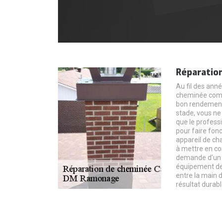
Réparatio
Au fil des année
cheminée comm
bon rendement 
stade, vous ne
que le profess
pour faire fon
appareil de ch
à mettre en co
demande d’un t
équipement de 
entre la main 
résultat durabl