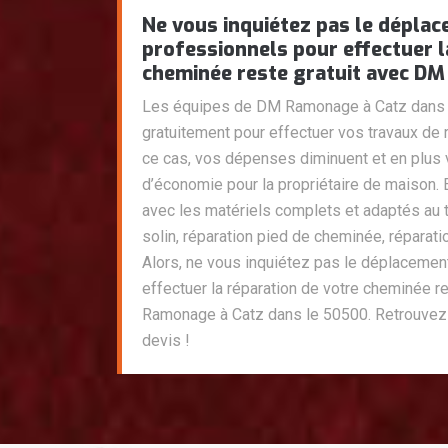
Ne vous inquiétez pas le dépla
professionnels pour effectuer l
cheminée reste gratuit avec D
Les équipes de DM Ramonage à Catz dans 
gratuitement pour effectuer vos travaux de
ce cas, vos dépenses diminuent et en plu
d’économie pour la propriétaire de maison. 
avec les matériels complets et adaptés au t
solin, réparation pied de cheminée, réparat
Alors, ne vous inquiétez pas le déplacemen
effectuer la réparation de votre cheminée r
Ramonage à Catz dans le 50500. Retrouvez 
devis !