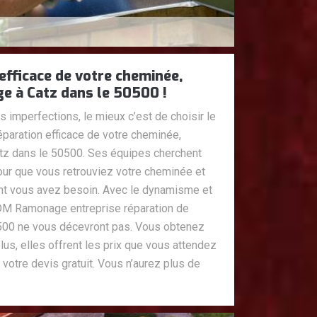
efficace de votre cheminée,
 à Catz dans le 50500 !
imperfections, le mieux c’est de choisir le
réparation efficace de votre cheminée,
z dans le 50500. Ses équipes cherchent
ur que vous retrouviez votre cheminée et
ont vous avez besoin. Avec le dynamisme et
DM Ramonage entreprise réparation de
500 ne vous décevront pas. Vous obtenez
lus, elles offrent les prix que vous attendez
 votre devis gratuit. Vous n’aurez plus de