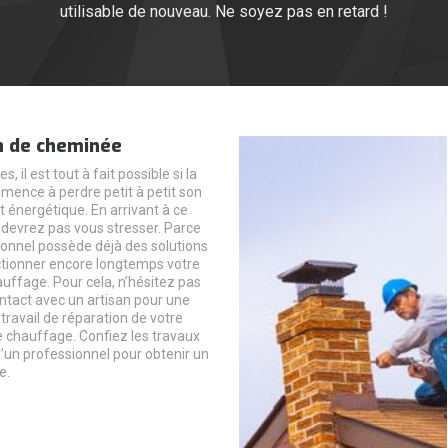
utilisable de nouveau. Ne soyez pas en retard !
n de cheminée
s, il est tout à fait possible si la
ence à perdre petit à petit son
énergétique. En arrivant à ce
 devrez pas vous stresser. Parce
ionnel possède déjà des solutions
ctionner encore longtemps votre
auffage. Pour cela, n’hésitez pas
ntact avec un artisan pour une
ravail de réparation de votre
chauffage. Confiez les travaux
d’un professionnel pour obtenir un
e.