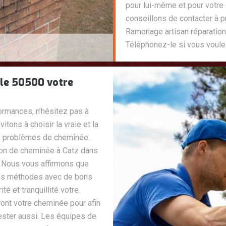
pour lui-même et pour votre
conseillons de contacter à
Ramonage artisan réparation
Téléphonez-le si vous voulez
le 50500 votre
ormances, n’hésitez pas à
tons à choisir la vraie et la
es problèmes de cheminée.
on de cheminée à Catz dans
 Nous vous affirmons que
nes méthodes avec de bons
té et tranquillité votre
ront votre cheminée pour afin
 tester aussi. Les équipes de