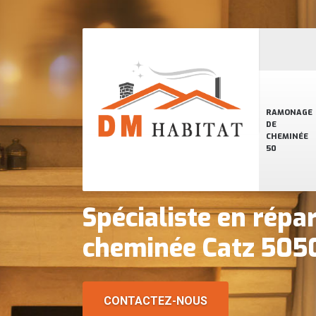
RAMONAGE
DE
CHEMINÉE
50
Spécialiste en répa
cheminée Catz 505
CONTACTEZ-NOUS