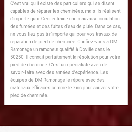
C’est vrai qu’il existe des particuliers qui se disent
capables de réparer les cheminées, mais ils réalisent
n’importe quoi. Ceci entraine une mauvaise circulation
des fumées et des fuites d’eau de pluie. Dans ce cas,
ne vous fiez pas à n’importe qui pour vos travaux de
réparation de pied de cheminée. Confiez-vous à DM
Ramonage un ramoneur qualifié à Doville dans le
50250. Il connait parfaitement la résolution pour votre
pied de cheminée. C’est un spécialiste avec de
savoir-faire avec des années d’expérience. Les
équipes de DM Ramonage le répare avec des
matériaux efficaces comme le zinc pour sauver votre
pied de cheminée.