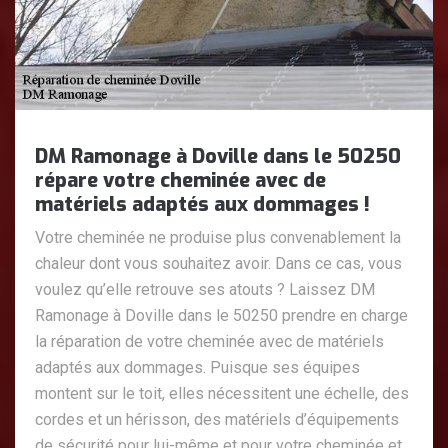
DM Ramonage à Doville dans le 50250
répare votre cheminée avec de
matériels adaptés aux dommages !
Votre cheminée ne produise plus convenablement la
chaleur dont vous souhaitez avoir. Dans ce cas, vous
voulez qu’elle retrouve ses atouts ? Laissez DM
Ramonage à Doville dans le 50250 prendre en charge
la réparation de votre cheminée avec de matériels
adaptés aux dommages. Puisque ses équipes
montent sur le toit, elles nécessitent une échelle, des
cordes et un hérisson, des matériels d’équipements
de sécurité pour lui-même et pour votre cheminée et