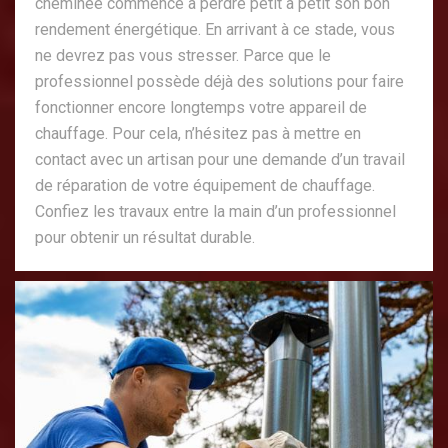
cheminée commence à perdre petit à petit son bon
rendement énergétique. En arrivant à ce stade, vous
ne devrez pas vous stresser. Parce que le
professionnel possède déjà des solutions pour faire
fonctionner encore longtemps votre appareil de
chauffage. Pour cela, n’hésitez pas à mettre en
contact avec un artisan pour une demande d’un travail
de réparation de votre équipement de chauffage.
Confiez les travaux entre la main d’un professionnel
pour obtenir un résultat durable.