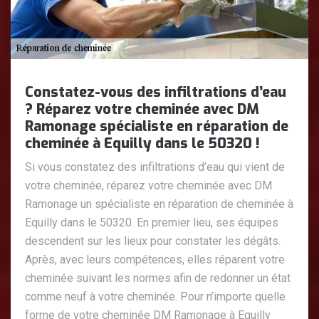
Constatez-vous des infiltrations d’eau
? Réparez votre cheminée avec DM
Ramonage spécialiste en réparation de
cheminée à Equilly dans le 50320 !
Si vous constatez des infiltrations d’eau qui vient de
votre cheminée, réparez votre cheminée avec DM
Ramonage un spécialiste en réparation de cheminée à
Equilly dans le 50320. En premier lieu, ses équipes
descendent sur les lieux pour constater les dégâts.
Après, avec leurs compétences, elles réparent votre
cheminée suivant les normes afin de redonner un état
comme neuf à votre cheminée. Pour n’importe quelle
forme de votre cheminée DM Ramonage à Equilly