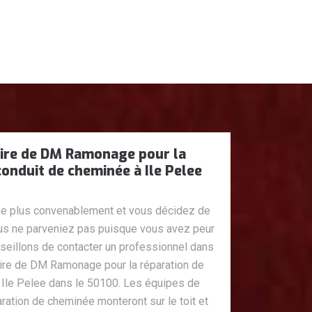
aire de DM Ramonage pour la
conduit de cheminée à Ile Pelee
ne plus convenablement et vous décidez de
us ne parveniez pas puisque vous avez peur
nseillons de contacter un professionnel dans
aire de DM Ramonage pour la réparation de
 Ile Pelee dans le 50100. Les équipes de
tion de cheminée monteront sur le toit et