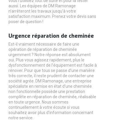
vous l’utilisiez tout de suite et pour la tester
aussi. Les équipes de DM Ramonage
n’arrêteront les travaux jusqu’à votre
satisfaction maximum. Prenez votre devis sans
poser de question !
Urgence réparation de cheminée
Est-il vraiment nécessaire de faire une
opération de réparation de cheminée
urgemment ? Notre réponse est absolument
oui. Plus vous agissez rapidement, plus le
dysfonctionnement de l’équipement est facile à
rénover. Pour que tous se passe d’une manière
très correcte, il reste prudent de contacter une
société agrée. DM Ramonage, une entreprise
spécialiste en remise en état d’une cheminée
non fonctionnelle possède une prestation
complète en réparation de cheminée, réalisable
en toute urgence. Nous sommes
continuellement à votre écoute si vous
souhaitez avoir plus d’information concernant
notre service.