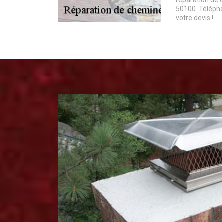
réparation de 
50100. Télépho
votre devis !