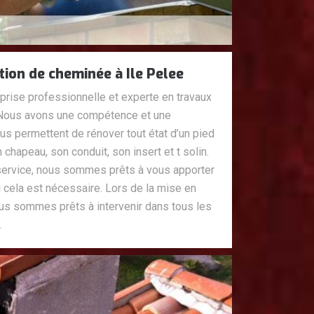
tion de cheminée à Ile Pelee
ise professionnelle et experte en travaux
 Nous avons une compétence et une
ous permettent de rénover tout état d’un pied
chapeau, son conduit, son insert et t solin.
e service, nous sommes prêts à vous apporter
i cela est nécessaire. Lors de la mise en
ous sommes prêts à intervenir dans tous les
.