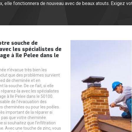
ux, elle fonctionnera de nouveau avec de beaux atouts. Exigez vot
otre souche de
vec les spécialistes de
ge à Ile Pelee dans le
née n’évacue très bien les
nclut que des problèmes survient
ied de cheminée et en
t la souche. De ce fait, si elle
, réparez-la avec les spécialistes
e à Ile Pelee dans le 50100.
nsable de l’évacuation des
s cheminées ou pour les poêles.
très important de la réparer si
z pas que votre cheminée
e si souhaitez que l’infiltration
ise. Avec une touche de zinc, vous