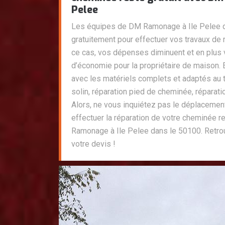
Pelee
Les équipes de DM Ramonage à Ile Pelee 
gratuitement pour effectuer vos travaux de
ce cas, vos dépenses diminuent et en plu
d’économie pour la propriétaire de maison. 
avec les matériels complets et adaptés au t
solin, réparation pied de cheminée, réparat
Alors, ne vous inquiétez pas le déplacemen
effectuer la réparation de votre cheminée r
Ramonage à Ile Pelee dans le 50100. Retro
votre devis !