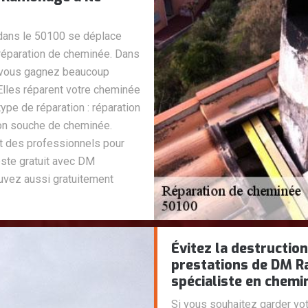
dans le 50100 se déplace
 réparation de cheminée. Dans
s vous gagnez beaucoup
Elles réparent votre cheminée
ype de réparation : réparation
ion souche de cheminée.
t des professionnels pour
este gratuit avec DM
uvez aussi gratuitement
Évitez la destructio
prestations de DM R
spécialiste en chemi
Si vous souhaitez garder vot