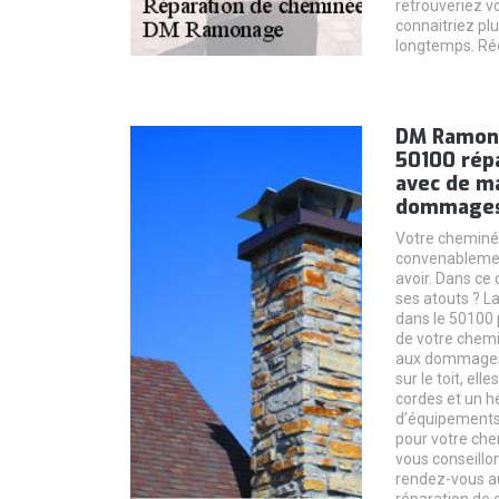
retrouveriez v
connaitriez pl
longtemps. Réc
DM Ramona
50100 rép
avec de m
dommages
Votre cheminée
convenablemen
avoir. Dans ce 
ses atouts ? L
dans le 50100 
de votre chem
aux dommages.
sur le toit, ell
cordes et un h
d’équipements 
pour votre che
vous conseillo
rendez-vous a