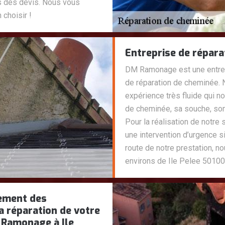
s des devis. Nous vous
choisir !
Entreprise de répara
DM Ramonage est une entrepr
de réparation de cheminée.
expérience très fluide qui n
de cheminée, sa souche, son 
Pour la réalisation de notr
une intervention d’urgence s
route de notre prestation, n
environs de Ile Pelee 50100
cement des
a réparation de votre
 Ramonage à Ile