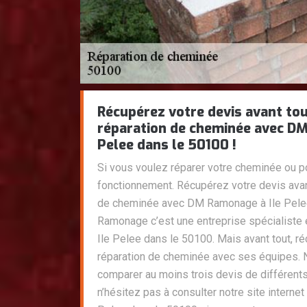
Récupérez votre devis avant tou
réparation de cheminée avec DM
Pelee dans le 50100 !
Si vous voulez réparer votre cheminée ou po
fonctionnement. Récupérez votre devis avant
de cheminée avec DM Ramonage à Ile Pele
Ramonage c’est une entreprise spécialiste 
Ile Pelee dans le 50100. Mais avant tout, r
réparation de cheminée avec ses équipes. 
comparer au moins trois devis de différents
n’hésitez pas à consulter notre site intern