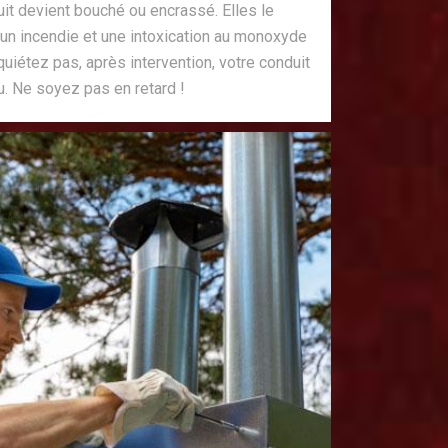
it devient bouché ou encrassé. Elles le
 un incendie et une intoxication au monoxyde
uiétez pas, après intervention, votre conduit
u. Ne soyez pas en retard !