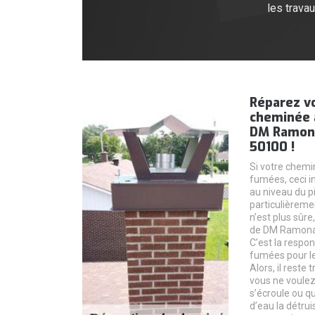
les trava
Réparez v
cheminée a
DM Ramona
50100 !
Si votre chemi
fumées, ceci i
au niveau du p
particulièremen
n’est plus sûre
de DM Ramonag
C’est la respo
fumées pour le
Alors, il reste 
vous ne voule
s’écroule ou qu
d’eau la détru