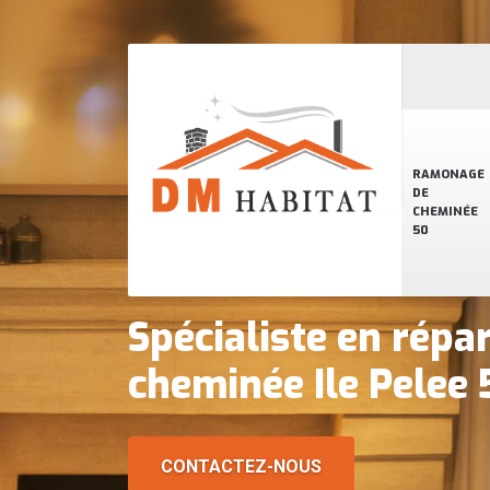
RAMONAGE
DE
CHEMINÉE
50
Spécialiste en répa
cheminée Ile Pelee
CONTACTEZ-NOUS