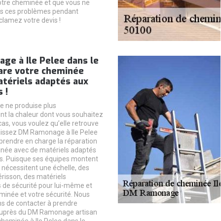
otre cheminée et que vous ne
us ces problèmes pendant
lamez votre devis !
ge à Ile Pelee dans le
are votre cheminée
atériels adaptés aux
 !
 ne produise plus
t la chaleur dont vous souhaitez
cas, vous voulez qu’elle retrouve
aissez DM Ramonage à Ile Pelee
prendre en charge la réparation
inée avec de matériels adaptés
 Puisque ses équipes montent
es nécessitent une échelle, des
érisson, des matériels
de sécurité pour lui-même et
minée et votre sécurité. Nous
ns de contacter à prendre
uprès du DM Ramonage artisan