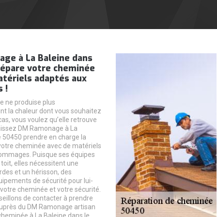
ge à La Baleine dans
répare votre cheminée
atériels adaptés aux
 !
 ne produise plus
t la chaleur dont vous souhaitez
cas, vous voulez qu’elle retrouve
Laissez DM Ramonage à La
e 50450 prendre en charge la
votre cheminée avec de matériels
ommages. Puisque ses équipes
toit, elles nécessitent une
rdes et un hérisson, des
uipements de sécurité pour lui-
otre cheminée et votre sécurité.
eillons de contacter à prendre
uprès du DM Ramonage artisan
cheminée à La Baleine dans le