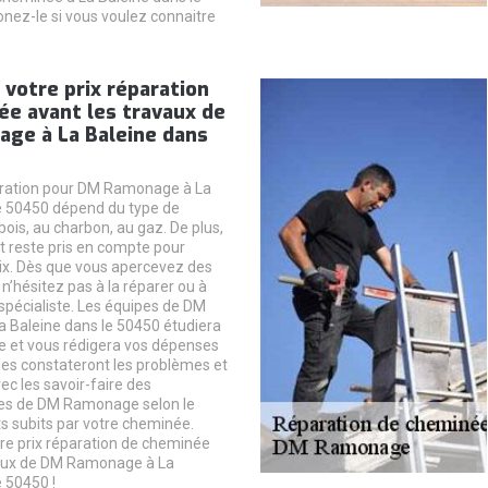
nez-le si vous voulez connaitre
votre prix réparation
ée avant les travaux de
ge à La Baleine dans
aration pour DM Ramonage à La
e 50450 dépend du type de
ois, au charbon, au gaz. De plus,
 reste pris en compte pour
prix. Dès que vous apercevez des
n’hésitez pas à la réparer ou à
spécialiste. Les équipes de DM
 Baleine dans le 50450 étudiera
e et vous rédigera vos dépenses
lles constateront les problèmes et
ec les savoir-faire des
les de DM Ramonage selon le
s subits par votre cheminée.
e prix réparation de cheminée
vaux de DM Ramonage à La
e 50450 !