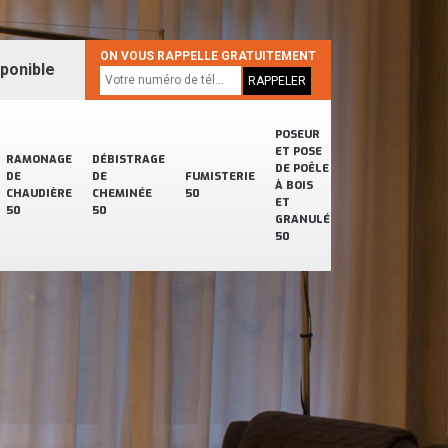
ON VOUS RAPPELLE GRATUITEMENT
sponible
POSEUR
ET POSE
RAMONAGE
DÉBISTRAGE
DE POÊLE
DE
DE
FUMISTERIE
À BOIS
CHAUDIÈRE
CHEMINÉE
50
ET
50
50
GRANULÉ
50