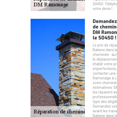
50450. Télépho
votre devis !
Demandez 
de chemin
DM Ramona
le 50450 !
Le prix de rép
Baleine dans l
cheminée : au b
le déplacement
établir votre 
imperfections, 
contacter une 
Ramonage à La
votre cheminé
estimatives. E
les réparent av
professionnel
type des dégât
Demandez votr
avant les tra
Baleine dans l