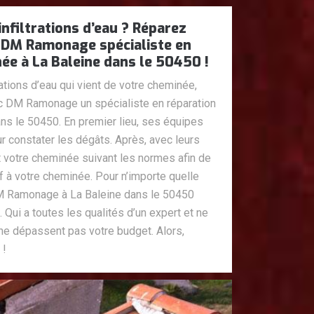
nfiltrations d’eau ? Réparez
 DM Ramonage spécialiste en
ée à La Baleine dans le 50450 !
ations d’eau qui vient de votre cheminée,
c DM Ramonage un spécialiste en réparation
ns le 50450. En premier lieu, ses équipes
r constater les dégâts. Après, avec leurs
 votre cheminée suivant les normes afin de
 à votre cheminée. Pour n’importe quelle
M Ramonage à La Baleine dans le 50450
. Qui a toutes les qualités d’un expert et ne
 ne dépassent pas votre budget. Alors,
 !