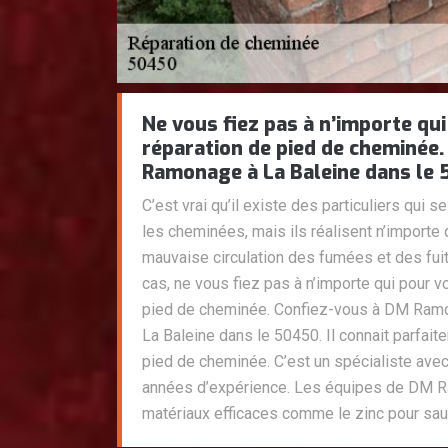
Ne vous fiez pas à n’importe qu
réparation de pied de cheminée
Ramonage à La Baleine dans le 
C’est vrai qu’il existe des particuliers qui 
les cheminées, mais ils réalisent n’importe 
mauvaise circulation des fumées et des fuit
cas, ne vous fiez pas à n’importe qui pour v
pied de cheminée. Confiez-vous à DM Ramo
La Baleine dans le 50450. Il connait parfait
pied de cheminée. C’est un spécialiste avec
années d’expérience. Les équipes de DM R
matériaux efficaces comme le zinc pour sau