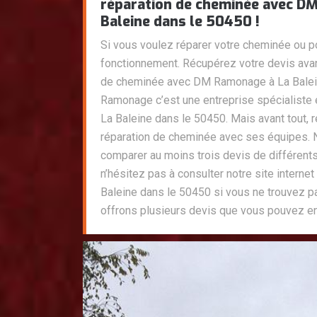
réparation de cheminée avec D
Baleine dans le 50450 !
Si vous voulez réparer votre cheminée ou po
fonctionnement. Récupérez votre devis avant
de cheminée avec DM Ramonage à La Balei
Ramonage c’est une entreprise spécialiste 
La Baleine dans le 50450. Mais avant tout, 
réparation de cheminée avec ses équipes. 
comparer au moins trois devis de différents
n’hésitez pas à consulter notre site inter
Baleine dans le 50450 si vous ne trouvez 
offrons plusieurs devis que vous pouvez en 