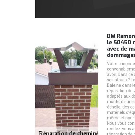
DM Ramona
le 50450 
avec de m
dommages
Votre cheminée
convenablemen
avoir. Dans ce 
ses atouts ? 
Baleine dans l
réparation de 
adaptés aux d
montent sur le 
échelle, des co
matériels d’éq
même et pour v
Nous vous cons
rendez-vous a
réparation de 