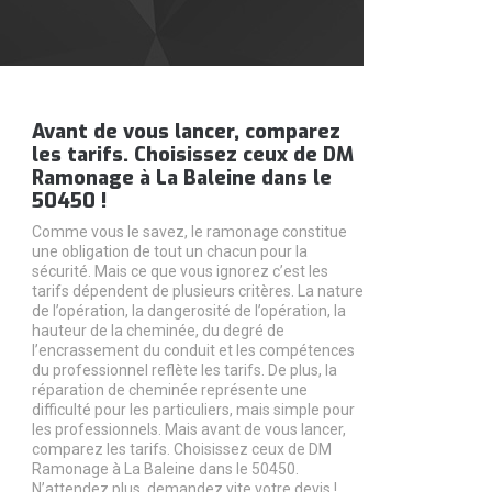
Avant de vous lancer, comparez
les tarifs. Choisissez ceux de DM
Ramonage à La Baleine dans le
50450 !
Comme vous le savez, le ramonage constitue
une obligation de tout un chacun pour la
sécurité. Mais ce que vous ignorez c’est les
tarifs dépendent de plusieurs critères. La nature
de l’opération, la dangerosité de l’opération, la
hauteur de la cheminée, du degré de
l’encrassement du conduit et les compétences
du professionnel reflète les tarifs. De plus, la
réparation de cheminée représente une
difficulté pour les particuliers, mais simple pour
les professionnels. Mais avant de vous lancer,
comparez les tarifs. Choisissez ceux de DM
Ramonage à La Baleine dans le 50450.
N’attendez plus, demandez vite votre devis !