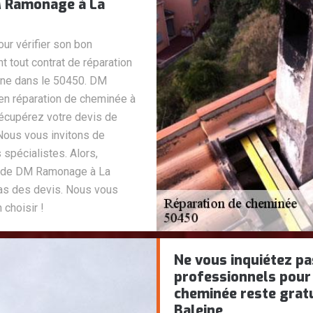
M Ramonage à La
ur vérifier son bon
 tout contrat de réparation
ne dans le 50450. DM
en réparation de cheminée à
récupérez votre devis de
Nous vous invitons de
 spécialistes. Alors,
net de DM Ramonage à La
pas des devis. Nous vous
choisir !
Ne vous inquiétez p
professionnels pour 
cheminée reste grat
Baleine