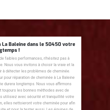
La Baleine dans le 50450 votre
gtemps !
de faibles performances, n’hésitez pas à
. Nous vous invitons à choisir la vraie et la
r à détecter les problèmes de cheminée.
pour réparation de cheminée à La Baleine
ée durera longtemps. Nous vous affirmons
t toujours les bonnes méthodes avec de
utilisiez avec sécurité et tranquillité votre
n, elles nettoieront votre cheminée pour afin
suite et pour la tester aussi. Les équipes de