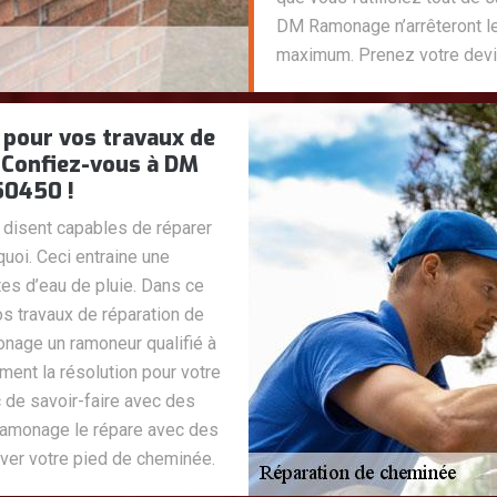
DM Ramonage n’arrêteront les
maximum. Prenez votre devi
i pour vos travaux de
. Confiez-vous à DM
50450 !
se disent capables de réparer
quoi. Ceci entraine une
es d’eau de pluie. Dans ce
os travaux de réparation de
nage un ramoneur qualifié à
ement la résolution pour votre
 de savoir-faire avec des
amonage le répare avec des
ver votre pied de cheminée.