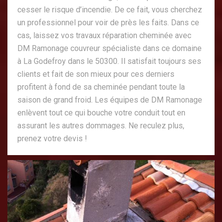
cesser le risque d’incendie. De ce fait, vous cherchez
un professionnel pour voir de près les faits. Dans ce
cas, laissez vos travaux réparation cheminée avec
DM Ramonage couvreur spécialiste dans ce domaine
à La Godefroy dans le 50300. Il satisfait toujours ses
clients et fait de son mieux pour ces derniers
profitent à fond de sa cheminée pendant toute la
saison de grand froid. Les équipes de DM Ramonage
enlèvent tout ce qui bouche votre conduit tout en
assurant les autres dommages. Ne reculez plus,
prenez votre devis !