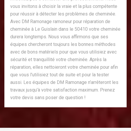
vous invitons à choisir la vraie et la plus compétente
pour réussir à détecter les problèmes de cheminée.
Avec DM Ramonage ramoneur pour réparation de
cheminée à Le Guislain dans le 50410 votre cheminée
durera longtemps. Nous vous affirmons que ses
équipes chercheront toujours les bonnes méthodes
avec de bons matériels pour que vous utilisiez avec
sécurité et tranquillité votre cheminée. Après la
réparation, elles nettoieront votre cheminée pour afin
que vous l’utilisiez tout de suite et pour la tester
aussi. Les équipes de DM Ramonage n’arrêteront les
travaux jusqu’à votre satisfaction maximum. Prenez
votre devis sans poser de question !