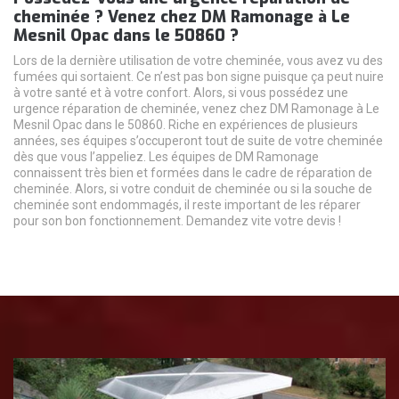
cheminée ? Venez chez DM Ramonage à Le
Mesnil Opac dans le 50860 ?
Lors de la dernière utilisation de votre cheminée, vous avez vu des
fumées qui sortaient. Ce n’est pas bon signe puisque ça peut nuire
à votre santé et à votre confort. Alors, si vous possédez une
urgence réparation de cheminée, venez chez DM Ramonage à Le
Mesnil Opac dans le 50860. Riche en expériences de plusieurs
années, ses équipes s’occuperont tout de suite de votre cheminée
dès que vous l’appeliez. Les équipes de DM Ramonage
connaissent très bien et formées dans le cadre de réparation de
cheminée. Alors, si votre conduit de cheminée ou si la souche de
cheminée sont endommagés, il reste important de les réparer
pour son bon fonctionnement. Demandez vite votre devis !