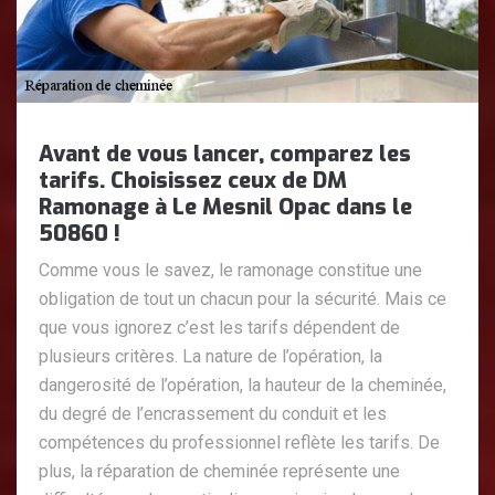
Avant de vous lancer, comparez les
tarifs. Choisissez ceux de DM
Ramonage à Le Mesnil Opac dans le
50860 !
Comme vous le savez, le ramonage constitue une
obligation de tout un chacun pour la sécurité. Mais ce
que vous ignorez c’est les tarifs dépendent de
plusieurs critères. La nature de l’opération, la
dangerosité de l’opération, la hauteur de la cheminée,
du degré de l’encrassement du conduit et les
compétences du professionnel reflète les tarifs. De
plus, la réparation de cheminée représente une