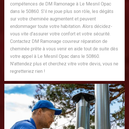
compétences de DM Ramonage à Le Mesnil Opac
dans le 50860. S’il ne joue plus son rôle, les dégâts
sur votre cheminée augmentent et peuvent
endommager toute votre habitation. Alors décidez-
vous vite d’assurer votre confort et votre sécurité.
Contactez DM Ramonage couvreur réparation de
cheminée prête à vous venir en aide tout de suite dès
votre appel à Le Mesnil Opac dans le 50860.
N’attendez plus et cherchez vitre votre devis, vous ne
regretteriez rien !