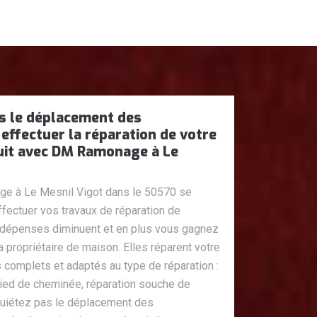
as le déplacement des
effectuer la réparation de votre
uit avec DM Ramonage à Le
e à Le Mesnil Vigot dans le 50570 se
fectuer vos travaux de réparation de
 dépenses diminuent et en plus vous gagnez
propriétaire de maison. Elles réparent votre
 complets et adaptés au type de réparation :
 pied de cheminée, réparation souche de
quiétez pas le déplacement des