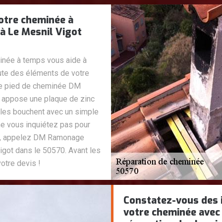
otre cheminée à
 Le Mesnil Vigot
minée à temps vous aide à
hute des éléments de votre
de pied de cheminée DM
 appose une plaque de zinc
 les bouchent avec un simple
 ne vous inquiétez pas pour
ée, appelez DM Ramonage
igot dans le 50570. Avant les
votre devis !
Constatez-vous des i
votre cheminée avec