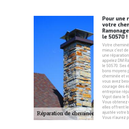
Pour une r
votre che
Ramonage 
le 50570 !
Votre cheminée
mieux c’est de 
une réparation
appelez DM Ra
le 50570. Ses 
bons moyens p
cheminée et vo
vous avez beso
courage des 
entreprise rép
Vigot dans le 
Vous obtenez u
elles offrent l
ajustée votre b
Vous n’aurez p