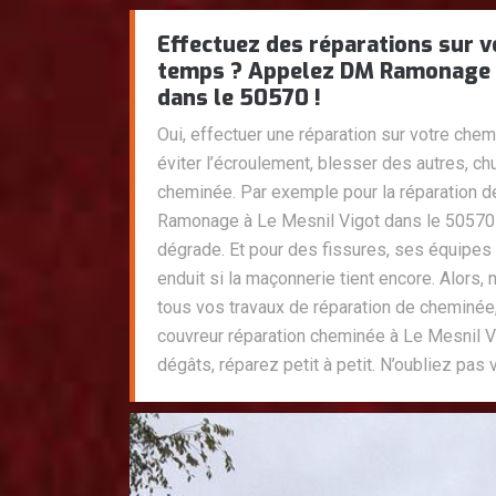
Effectuez des réparations sur v
temps ? Appelez DM Ramonage à
dans le 50570 !
Oui, effectuer une réparation sur votre che
éviter l’écroulement, blesser des autres, c
cheminée. Par exemple pour la réparation 
Ramonage à Le Mesnil Vigot dans le 50570
dégrade. Et pour des fissures, ses équipes
enduit si la maçonnerie tient encore. Alors,
tous vos travaux de réparation de chemin
couvreur réparation cheminée à Le Mesnil V
dégâts, réparez petit à petit. N’oubliez pas 