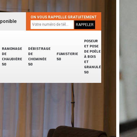
ON VOUS RAPPELLE GRATUITEMENT
sponible
POSEUR
ET POSE
RAMONAGE
DÉBISTRAGE
DE POÊLE
DE
DE
FUMISTERIE
À BOIS
CHAUDIÈRE
CHEMINÉE
50
ET
50
50
GRANULÉ
50