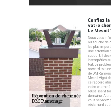
Confiez la
votre che
Le Mesnil 
Nous vous inf
ou souche de 
les plus import
une attention pa
support. Il dev
intempéries sur
toit. Le problè
raccord toitur
de DM Ramonag
Mesnil Vigot d
ce raccord afin
votre cheminée
réussissent to
domaine. Alors
vous séparez 
réclamant votre