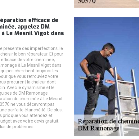
éparation efficace de
minée, appelez DM
à Le Mesnil Vigot dans
 présente des imperfections, le
choisir le bon réparateur. Et pour
 efficace de votre cheminée,
monage à Le Mesnil Vigot dans
équipes cherchent toujours les
our que vous retrouviez votre
us procurent la chaleur dont
in. Avec le dynamisme et le
équipes de DM Ramonage
aration de cheminée à Le Mesnil
50570 ne vous décevront pas.
ne parfaite étanchéité. De plus,
es prix que vous attendez et
udget avec votre devis gratuit.
lus de problèmes.