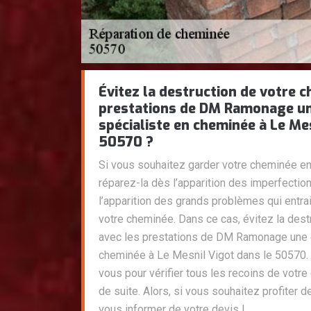
Évitez la destruction de votre 
prestations de DM Ramonage un
spécialiste en cheminée à Le Me
50570 ?
Si vous souhaitez garder votre cheminée en 
réparez-la dès l’apparition des imperfecti
l’apparition des grands problèmes qui entra
votre cheminée. Dans ce cas, évitez la des
avec les prestations de DM Ramonage une e
cheminée à Le Mesnil Vigot dans le 50570.
vous pour vérifier tous les recoins de votre
de suite. Alors, si vous souhaitez profiter d
vous informer de votre devis !