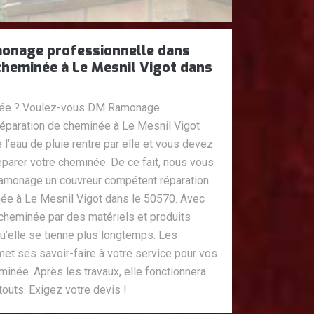
onage professionnelle dans
cheminée à Le Mesnil Vigot dans
ouée ? Voulez-vous DM Ramonage
réparation de cheminée à Le Mesnil Vigot
 l’eau de pluie rentre par elle et vous devez
réparer votre cheminée. De ce fait, nous vous
Ramonage un couvreur compétent réparation
née à Le Mesnil Vigot dans le 50570. Avec
 cheminée par des matériels et produits
u’elle se tienne plus longtemps. Les
t ses savoir-faire à votre service pour vos
minée. Après les travaux, elle fonctionnera
outs. Exigez votre devis !