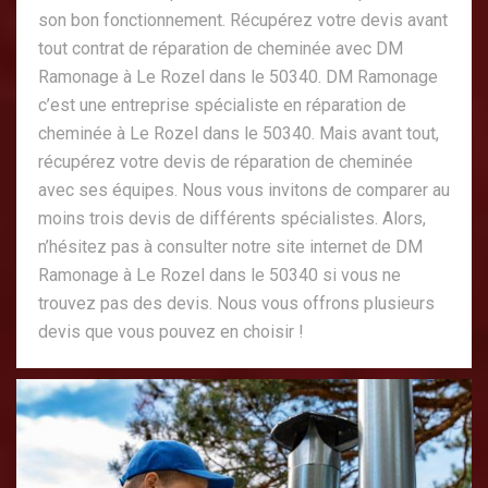
son bon fonctionnement. Récupérez votre devis avant
tout contrat de réparation de cheminée avec DM
Ramonage à Le Rozel dans le 50340. DM Ramonage
c’est une entreprise spécialiste en réparation de
cheminée à Le Rozel dans le 50340. Mais avant tout,
récupérez votre devis de réparation de cheminée
avec ses équipes. Nous vous invitons de comparer au
moins trois devis de différents spécialistes. Alors,
n’hésitez pas à consulter notre site internet de DM
Ramonage à Le Rozel dans le 50340 si vous ne
trouvez pas des devis. Nous vous offrons plusieurs
devis que vous pouvez en choisir !