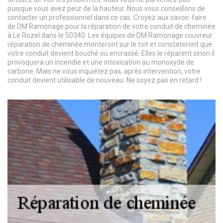
puisque vous avez peur de la hauteur. Nous vous conseillons de
contacter un professionnel dans ce cas. Croyez aux savoir-faire
de DM Ramonage pour la réparation de votre conduit de cheminée
à Le Rozel dans le 50340. Les équipes de DM Ramonage couvreur
réparation de cheminée monteront sur le toit et constateront que
votre conduit devient bouché ou encrassé. Elles le réparent sinon il
provoquera un incendie et une intoxication au monoxyde de
carbone. Mais ne vous inquiétez pas, après intervention, votre
conduit devient utilisable de nouveau. Ne soyez pas en retard !