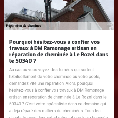
Pourquoi hésitez-vous à confier vos
travaux à DM Ramonage artisan en
réparation de cheminée à Le Rozel dans
le 50340 ?
Au cas où vous voyez des fumées qui sortent
habituellement de votre cheminée ou votre poêle,
demandez vite une réparation. Alors, pourquoi
hésitez-vous à confier vos travaux à DM Ramonage
artisan en réparation de cheminée à Le Rozel dans le
50340 ? C’est votre spécialiste dans ce domaine qui
a déjà réparé des milliers de cheminées. Tous les
clients trouvent leur satisfaction et que leur cheminée