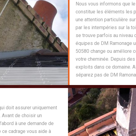
Nous vous informons que le
constitue les éléments les pl
une attention particulière sur
par les intempéries sur la to
se trouve parfois au niveau 
équipes de DM Ramonage un 
50580 change ou améliore ce 
votre cheminée. Depuis des 
exploits dans ce domaine. A
séparez pas de DM Ramonage
qui doit assurer uniquement
 Avant de choisir un
r d’abord à une demande de
e ce cadrage vous aide à