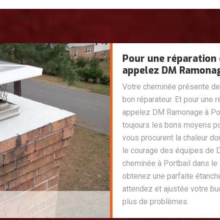
Pour une réparation 
appelez DM Ramonage
Votre cheminée présente des 
bon réparateur. Et pour une 
appelez DM Ramonage à Port
toujours les bons moyens po
vous procurent la chaleur d
le courage des équipes de 
cheminée à Portbail dans le
obtenez une parfaite étanché
attendez et ajustée votre bu
plus de problèmes.