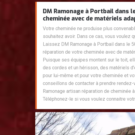
DM Ramonage à Portbail dans l
cheminée avec de matériels ad
Votre cheminée ne produise plus convenabl
souhaitez avoir. Dans ce cas, vous voulez q
Laissez DM Ramonage à Portbail dans le 50
réparation de votre cheminée avec de mat
Puisque ses équipes montent sur le toit, el
des cordes et un hérisson, des matériels d
pour lui-même et pour votre cheminée et vo
conseillons de contacter à prendre rendez
Ramonage artisan réparation de cheminée à 
Téléphonez-le si vous voulez connaitre votr