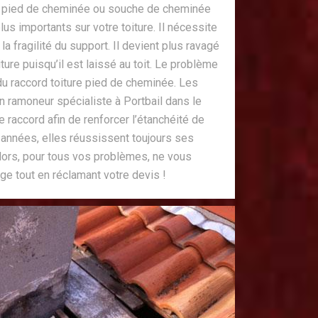
 pied de cheminée ou souche de cheminée
us importants sur votre toiture. Il nécessite
 la fragilité du support. Il devient plus ravagé
iture puisqu’il est laissé au toit. Le problème
du raccord toiture pied de cheminée. Les
ramoneur spécialiste à Portbail dans le
raccord afin de renforcer l’étanchéité de
années, elles réussissent toujours ses
lors, pour tous vos problèmes, ne vous
 tout en réclamant votre devis !