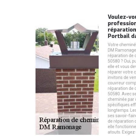
Voulez-v
profession
réparatio
Portbail d
Votre cheminé
DM Ramonage p
réparation de 
50580 ? Oui, pu
elle et vous de
réparer votre 
invitons de v
couvreur compé
réparation de 
50580. Avec ses
cheminée par d
spécifiques eff
longtemps. Le
ses savoir-fair
de réparation 
elle fonctionn
atouts. Exigez 