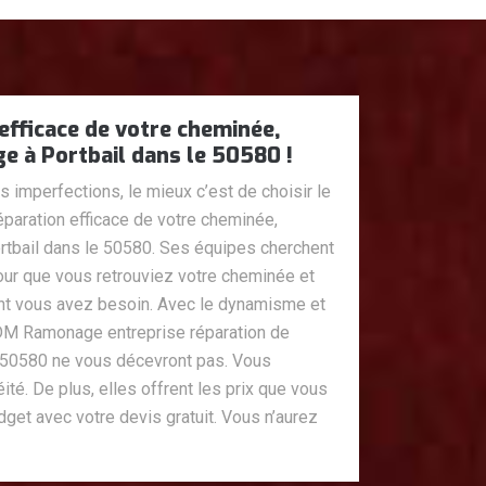
efficace de votre cheminée,
 à Portbail dans le 50580 !
imperfections, le mieux c’est de choisir le
réparation efficace de votre cheminée,
bail dans le 50580. Ses équipes cherchent
ur que vous retrouviez votre cheminée et
ont vous avez besoin. Avec le dynamisme et
DM Ramonage entreprise réparation de
 50580 ne vous décevront pas. Vous
ité. De plus, elles offrent les prix que vous
dget avec votre devis gratuit. Vous n’aurez