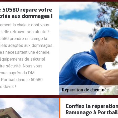
e 50580 répare votre
aptés aux dommages !
ement la chaleur dont vous
u’elle retrouve ses atouts ?
580 prendre en charge la
ériels adaptés aux dommages.
les nécessitent une échelle,
’équipements de sécurité
tre sécurité. Nous vous
-vous auprès du DM
Portbail dans le 50580.
e devis !
Confiez la réparatio
Ramonage à Portbail