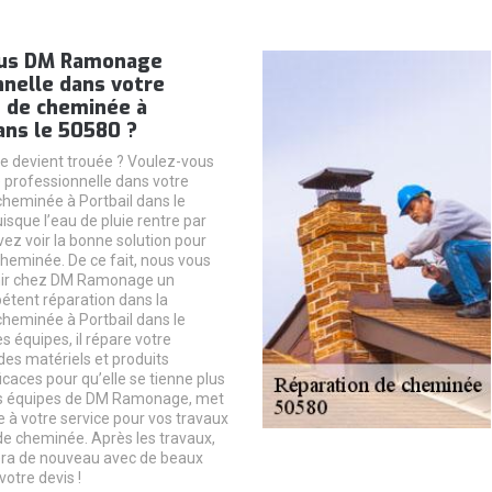
ous DM Ramonage
nelle dans votre
n de cheminée à
ans le 50580 ?
e devient trouée ? Voulez-vous
rofessionnelle dans votre
cheminée à Portbail dans le
isque l’eau de pluie rentre par
vez voir la bonne solution pour
cheminée. De ce fait, nous vous
enir chez DM Ramonage un
tent réparation dans la
cheminée à Portbail dans le
 équipes, il répare votre
es matériels et produits
icaces pour qu’elle se tienne plus
s équipes de DM Ramonage, met
e à votre service pour vos travaux
de cheminée. Après les travaux,
era de nouveau avec de beaux
votre devis !