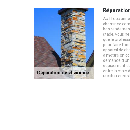
Réparatio
Au fil des année
cheminée comm
bon rendement 
stade, vous ne
que le profess
pour faire fon
appareil de ch
à mettre en co
demande d’un t
équipement de 
entre la main 
résultat durabl