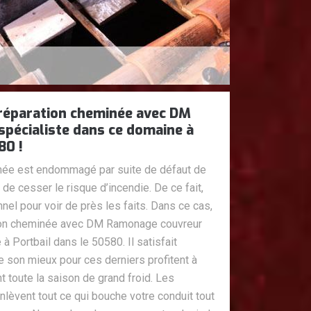
 réparation cheminée avec DM
pécialiste dans ce domaine à
80 !
inée est endommagé par suite de défaut de
 de cesser le risque d’incendie. De ce fait,
el pour voir de près les faits. Dans ce cas,
tion cheminée avec DM Ramonage couvreur
à Portbail dans le 50580. Il satisfait
de son mieux pour ces derniers profitent à
 toute la saison de grand froid. Les
vent tout ce qui bouche votre conduit tout