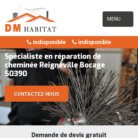
MENU
indisponible
indisponible
Spécialiste en réparation de
cheminée Reigneville Bocage
50390
CONTACTEZ-NOUS
Demande de devis gratuit