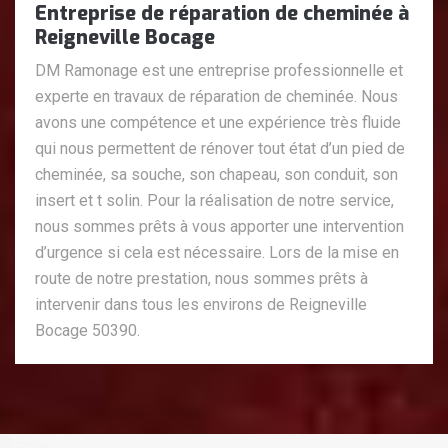
Entreprise de réparation de cheminée à
Reigneville Bocage
DM Ramonage est une entreprise professionnelle et
experte en travaux de réparation de cheminée. Nous
avons une compétence et une expérience très fluide
qui nous permettent de rénover tout état d’un pied de
cheminée, sa souche, son chapeau, son conduit, son
insert et t solin. Pour la réalisation de notre service,
nous sommes prêts à vous apporter une intervention
d’urgence si cela est nécessaire. Lors de la mise en
route de notre prestation, nous sommes prêts à
intervenir dans tous les environs de Reigneville
Bocage 50390.