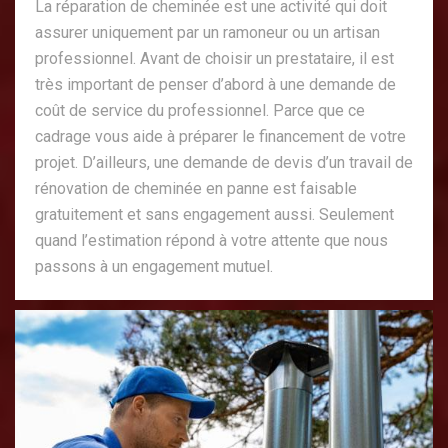
La réparation de cheminée est une activité qui doit
assurer uniquement par un ramoneur ou un artisan
professionnel. Avant de choisir un prestataire, il est
très important de penser d’abord à une demande de
coût de service du professionnel. Parce que ce
cadrage vous aide à préparer le financement de votre
projet. D’ailleurs, une demande de devis d’un travail de
rénovation de cheminée en panne est faisable
gratuitement et sans engagement aussi. Seulement
quand l’estimation répond à votre attente que nous
passons à un engagement mutuel.