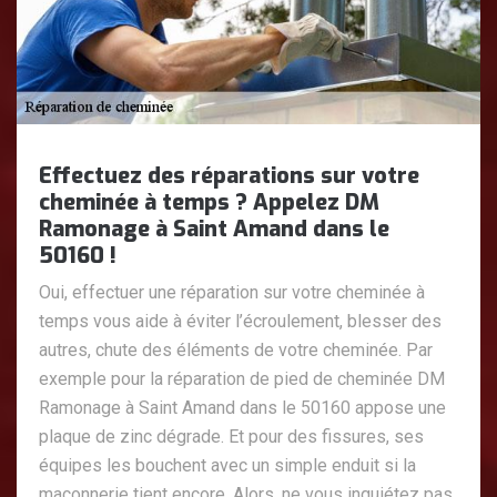
Effectuez des réparations sur votre
cheminée à temps ? Appelez DM
Ramonage à Saint Amand dans le
50160 !
Oui, effectuer une réparation sur votre cheminée à
temps vous aide à éviter l’écroulement, blesser des
autres, chute des éléments de votre cheminée. Par
exemple pour la réparation de pied de cheminée DM
Ramonage à Saint Amand dans le 50160 appose une
plaque de zinc dégrade. Et pour des fissures, ses
équipes les bouchent avec un simple enduit si la
maçonnerie tient encore. Alors, ne vous inquiétez pas