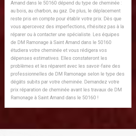
Amand dans le 50160 dépend du type de cheminée :
au bois, au charbon, au gaz. De plus, le déplacement
reste pris en compte pour établir votre prix. Dès que
vous apercevez des imperfections, n’hésitez pas à la
réparer ou à contacter une spécialiste. Les équipes
de DM Ramonage à Saint Amand dans le 50160
étudiera votre cheminée et vous rédigera vos
dépenses estimatives. Elles constateront les
problèmes et les réparent avec les savoir-faire des
professionnelles de DM Ramonage selon le type des
dégâts subits par votre cheminée. Demandez votre
prix réparation de cheminée avant les travaux de DM
Ramonage à Saint Amand dans le 50160 !