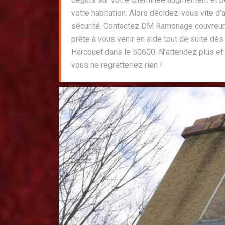
votre habitation. Alors décidez-vous vite d’
sécurité. Contactez DM Ramonage couvreur
prête à vous venir en aide tout de suite dès 
Harcouet dans le 50600. N’attendez plus et 
vous ne regretteriez rien !