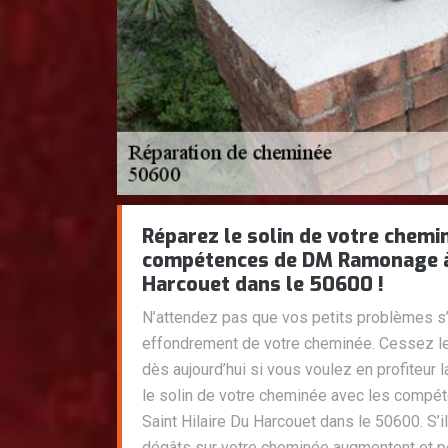
Réparez le solin de votre chemi
compétences de DM Ramonage à 
Harcouet dans le 50600 !
N’attendez pas que vos petits problèmes s’
effondrement de votre cheminée. Cessez les 
dès aujourd’hui si vous voulez en profiteur l
le solin de votre cheminée avec les comp
Saint Hilaire Du Harcouet dans le 50600. S’il
dégâts sur votre cheminée augmentent et 