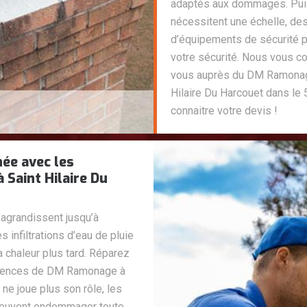
adaptés aux dommages. Puisq
nécessitent une échelle, des
d’équipements de sécurité p
votre sécurité. Nous vous c
vous auprès du DM Ramonage
Hilaire Du Harcouet dans le
connaitre votre devis !
née avec les
Saint Hilaire Du
agrandissent jusqu’à
infiltrations d’eau de pluie
a chaleur plus tard. Réparez
étences de DM Ramonage à
 ne joue plus son rôle, les
peuvent endommager toute