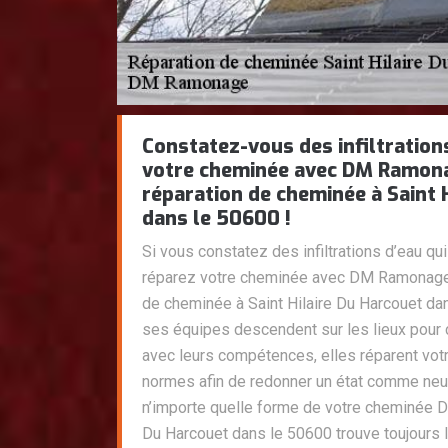
Constatez-vous des infiltration
votre cheminée avec DM Ramona
réparation de cheminée à Saint 
dans le 50600 !
Si vous constatez des infiltrations d’eau qu
réparez votre cheminée avec DM Ramonage u
de cheminée à Saint Hilaire Du Harcouet dan
ses équipes descendent sur les lieux pour 
avec leurs compétences, elles réparent vot
normes afin de redonner un état comme neu
n’importe quelle forme de votre cheminée 
Du Harcouet dans le 50600 trouve toujours l