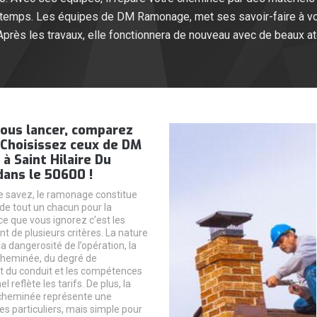
ngtemps. Les équipes de DM Ramonage, met ses savoir-faire à vo
près les travaux, elle fonctionnera de nouveau avec de beaux at
vous lancer, comparez
. Choisissez ceux de DM
 Saint Hilaire Du
ans le 50600 !
 savez, le ramonage constitue
 de tout un chacun pour la
ce que vous ignorez c’est les
t de plusieurs critères. La nature
la dangerosité de l’opération, la
cheminée, du degré de
t du conduit et les compétences
 reflète les tarifs. De plus, la
 cheminée représente une
 les particuliers, mais simple pour