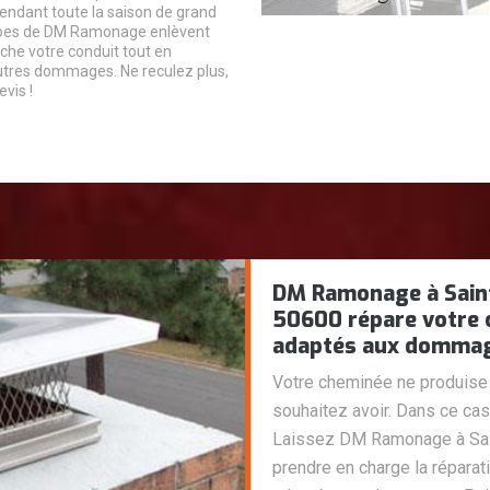
ndant toute la saison de grand
uipes de DM Ramonage enlèvent
uche votre conduit tout en
utres dommages. Ne reculez plus,
vis !
DM Ramonage à Saint
50600 répare votre 
adaptés aux dommag
Votre cheminée ne produise 
souhaitez avoir. Dans ce cas
Laissez DM Ramonage à Sain
prendre en charge la répara