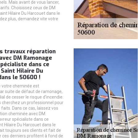
els. Mais avant de vous lancer,
arifs. Choisissez ceux de DM
nt Hilaire Du Harcouet dans le
dez plus, demandez vite votre
s travaux réparation
 avec DM Ramonage
pécialiste dans ce
Saint Hilaire Du
ans le 50600 !
de votre cheminée est
 suite de défaut de ramonage,
dial de cesser le risque d’incendie.
us cherchez un professionnel pour
s faits. Dans ce cas, laissez vos
ation cheminée avec DM
reur spécialiste dans ce
t Hilaire Du Harcouet dans le
ait toujours ses clients et fait de
 ces derniers profitent à fond de