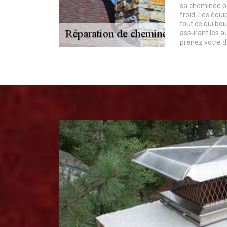
sa cheminée pe
froid. Les éq
tout ce qui bo
assurant les a
prenez votre de