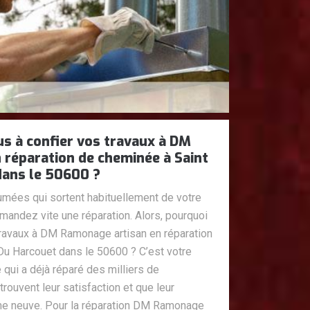
s à confier vos travaux à DM
 réparation de cheminée à Saint
dans le 50600 ?
mées qui sortent habituellement de votre
mandez vite une réparation. Alors, pourquoi
travaux à DM Ramonage artisan en réparation
Du Harcouet dans le 50600 ? C’est votre
qui a déjà réparé des milliers de
rouvent leur satisfaction et que leur
e neuve. Pour la réparation DM Ramonage