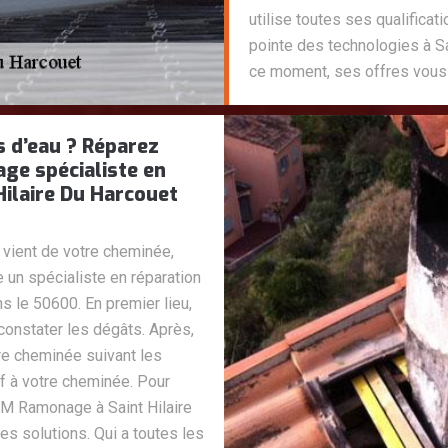
utilise toutes ses qualificat
pointe des technologies à Sa
ce moment, ses offres vous a
s d’eau ? Réparez
ge spécialiste en
Hilaire Du Harcouet
i vient de votre cheminée,
n spécialiste en réparation
s le 50600. En premier lieu,
constater les dégâts. Après,
re cheminée suivant les
f à votre cheminée. Pour
DM Ramonage à Saint Hilaire
es solutions. Qui a toutes les