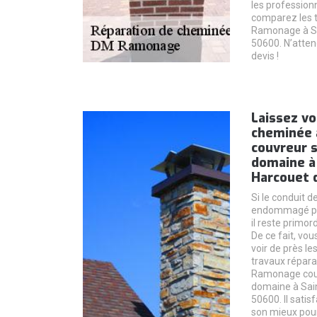
les professionn
comparez les t
Ramonage à Sai
50600. N’atten
devis !
Laissez vo
cheminée
couvreur s
domaine à 
Harcouet d
Si le conduit 
endommagé par
il reste primor
De ce fait, vo
voir de près le
travaux répar
Ramonage couv
domaine à Sain
50600. Il satisf
son mieux pour