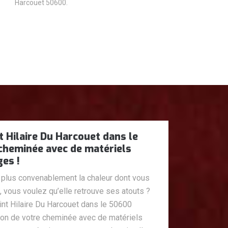
Harcouet 50600.
 Hilaire Du Harcouet dans le
cheminée avec de matériels
es !
plus convenablement la chaleur dont vous
, vous voulez qu’elle retrouve ses atouts ?
t Hilaire Du Harcouet dans le 50600
tion de votre cheminée avec de matériels