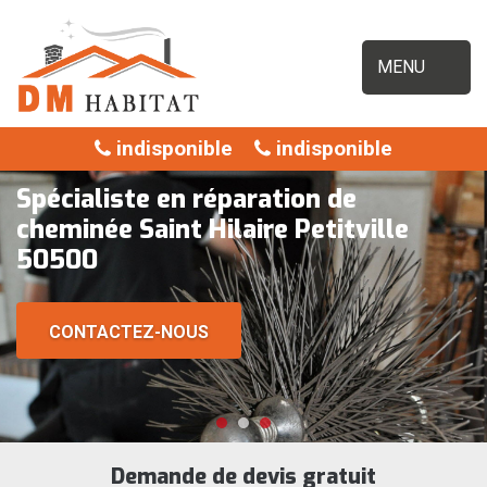
MENU
indisponible
indisponible
Spécialiste en réparation de
cheminée Saint Hilaire Petitville
50500
CONTACTEZ-NOUS
Demande de devis gratuit