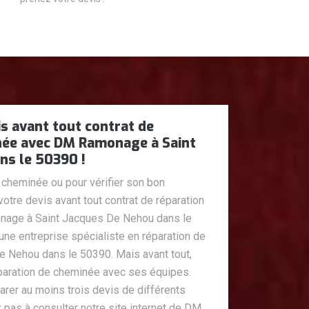
s avant tout contrat de
née avec DM Ramonage à Saint
ns le 50390 !
 cheminée ou pour vérifier son bon
tre devis avant tout contrat de réparation
age à Saint Jacques De Nehou dans le
e entreprise spécialiste en réparation de
 Nehou dans le 50390. Mais avant tout,
paration de cheminée avec ses équipes.
rer au moins trois devis de différents
z pas à consulter notre site internet de DM