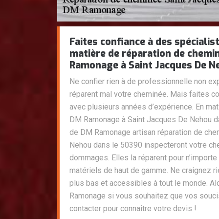
Faites confiance à des spéciali
matière de réparation de chemi
Ramonage à Saint Jacques De Ne
Ne confier rien à de professionnelle non ex
réparent mal votre cheminée. Mais faites co
avec plusieurs années d’expérience. En ma
DM Ramonage à Saint Jacques De Nehou da
de DM Ramonage artisan réparation de che
Nehou dans le 50390 inspecteront votre che
dommages. Elles la réparent pour n’import
matériels de haut de gamme. Ne craignez rien
plus bas et accessibles à tout le monde. A
Ramonage si vous souhaitez que vos soucis 
contacter pour connaitre votre devis !