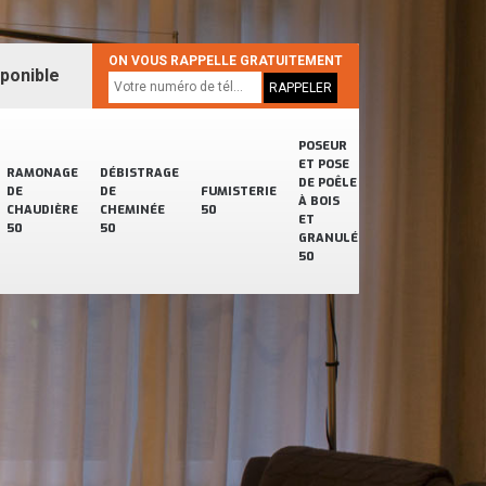
ON VOUS RAPPELLE GRATUITEMENT
sponible
POSEUR
ET POSE
RAMONAGE
DÉBISTRAGE
DE POÊLE
DE
DE
FUMISTERIE
À BOIS
CHAUDIÈRE
CHEMINÉE
50
ET
50
50
GRANULÉ
50