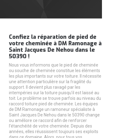
Confiez la réparation de pied de
votre cheminée à DM Ramonage à
Saint Jacques De Nehou dans le
50390 !
Nous vous informons que le pied de cheminée
ou souche de cheminée constitue les éléments
les plus importants sur votre toiture. Il nécessite
une attention particulière sur la fragilité du
support. Il devient plus ravagé par les
intempéries sur la toiture puisqu’il est laissé au
toit. Le problème se trouve parfois au niveau du
raccord toiture pied de cheminée. Les équipes
de DM Ramonage un ramoneur spécialiste à
Saint Jacques De Nehou dans le 50390 change
ou améliore ce raccord afin de renforcer
l’étanchéité de votre cheminée. Depuis des
années, elles réussissent toujours ses exploits
dans ce domaine. Alors, pour tous vos