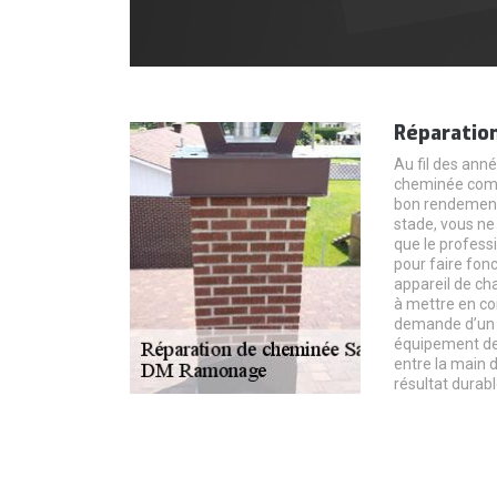
Réparatio
Au fil des année
cheminée comm
bon rendement 
stade, vous ne
que le profess
pour faire fon
appareil de ch
à mettre en co
demande d’un t
équipement de 
entre la main 
résultat durabl