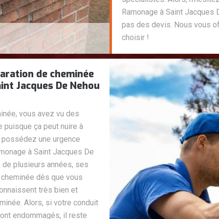
Ramonage à Saint Jacques D
pas des devis. Nous vous o
choisir !
aration de cheminée
int Jacques De Nehou
eminée, vous avez vu des
e puisque ça peut nuire à
ous possédez une urgence
amonage à Saint Jacques De
 de plusieurs années, ses
re cheminée dès que vous
nnaissent très bien et
inée. Alors, si votre conduit
ont endommagés, il reste