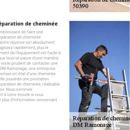
éparation de cheminée
 nécessaire de faire une
réparation de cheminée
otre réponse est absolument
agissez rapidement, plus le
ent de l’équipement est facile à
que tous se passe d’une manière
il reste prudent de contacter une
. DM Ramonage, une entreprise
 remise en état d’une cheminée
lle possède une prestation
paration de cheminée, réalisable
nce. Nous sommes
t à votre écoute si vous
r plus d’information concernant