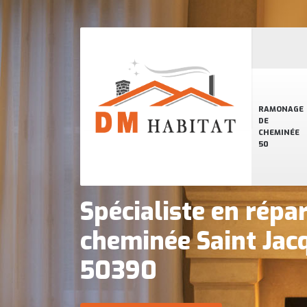
RAMONAGE
DE
CHEMINÉE
50
Spécialiste en répa
cheminée Saint Jac
50390