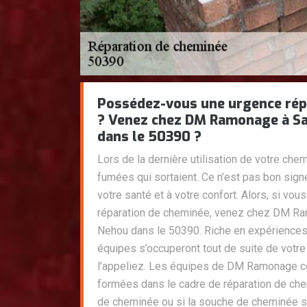
Possédez-vous une urgence rép
? Venez chez DM Ramonage à Sa
dans le 50390 ?
Lors de la dernière utilisation de votre ch
fumées qui sortaient. Ce n’est pas bon sign
votre santé et à votre confort. Alors, si v
réparation de cheminée, venez chez DM R
Nehou dans le 50390. Riche en expériences
équipes s’occuperont tout de suite de vot
l’appeliez. Les équipes de DM Ramonage co
formées dans le cadre de réparation de chem
de cheminée ou si la souche de cheminée s