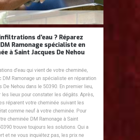
nfiltrations d’eau ? Réparez
 DM Ramonage spécialiste en
née à Saint Jacques De Nehou
ations d’eau qui vient de votre cheminée,
c DM Ramonage un spécialiste en réparation
 De Nehou dans le 50390. En premier lieu,
les lieux pour constater les dégâts. Après,
es réparent votre cheminée suivant les
état comme neuf à votre cheminée. Pour
votre cheminée DM Ramonage à Saint
390 trouve toujours les solutions. Qui a
rt et ne vous inquiétez pas, les prix ne