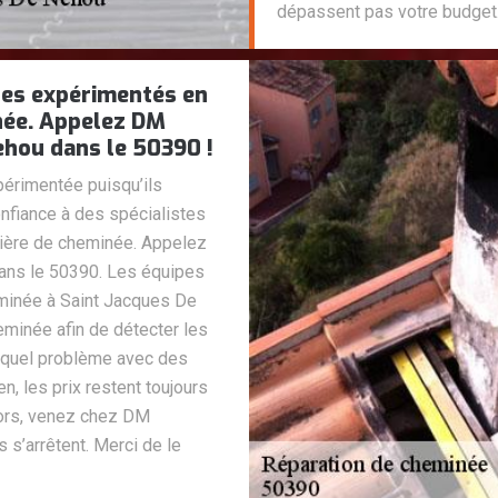
dépassent pas votre budget.
stes expérimentés en
née. Appelez DM
hou dans le 50390 !
périmentée puisqu’ils
nfiance à des spécialistes
tière de cheminée. Appelez
ns le 50390. Les équipes
minée à Saint Jacques De
minée afin de détecter les
e quel problème avec des
, les prix restent toujours
lors, venez chez DM
s’arrêtent. Merci de le