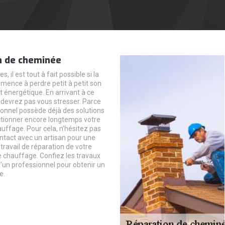
n de cheminée
s, il est tout à fait possible si la
ence à perdre petit à petit son
énergétique. En arrivant à ce
 devrez pas vous stresser. Parce
ionnel possède déjà des solutions
ctionner encore longtemps votre
auffage. Pour cela, n’hésitez pas
ntact avec un artisan pour une
ravail de réparation de votre
chauffage. Confiez les travaux
d’un professionnel pour obtenir un
e.