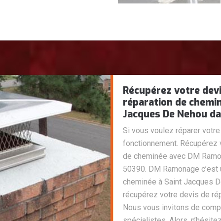
Récupérez votre devi
réparation de chemi
Jacques De Nehou da
Si vous voulez réparer votre
fonctionnement. Récupérez vo
de cheminée avec DM Ramon
50390. DM Ramonage c’est un
cheminée à Saint Jacques De
récupérez votre devis de ré
Nous vous invitons de compa
spécialistes. Alors, n’hésite