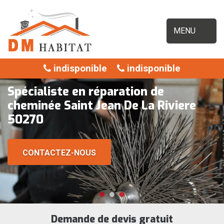
MENU
indisponible
indisponible
Spécialiste en réparation de
cheminée Saint Jean De La Riviere
50270
CONTACTEZ-NOUS
Demande de devis gratuit