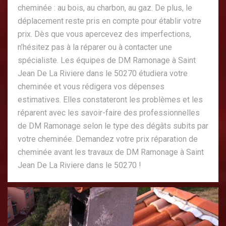
cheminée : au bois, au charbon, au gaz. De plus, le
déplacement reste pris en compte pour établir votre
prix. Dès que vous apercevez des imperfections,
n’hésitez pas à la réparer ou à contacter une
spécialiste. Les équipes de DM Ramonage à Saint
Jean De La Riviere dans le 50270 étudiera votre
cheminée et vous rédigera vos dépenses
estimatives. Elles constateront les problèmes et les
réparent avec les savoir-faire des professionnelles
de DM Ramonage selon le type des dégâts subits par
votre cheminée. Demandez votre prix réparation de
cheminée avant les travaux de DM Ramonage à Saint
Jean De La Riviere dans le 50270 !