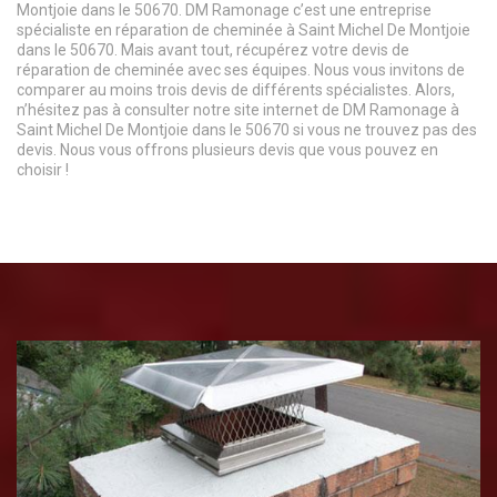
Montjoie dans le 50670. DM Ramonage c’est une entreprise
spécialiste en réparation de cheminée à Saint Michel De Montjoie
dans le 50670. Mais avant tout, récupérez votre devis de
réparation de cheminée avec ses équipes. Nous vous invitons de
comparer au moins trois devis de différents spécialistes. Alors,
n’hésitez pas à consulter notre site internet de DM Ramonage à
Saint Michel De Montjoie dans le 50670 si vous ne trouvez pas des
devis. Nous vous offrons plusieurs devis que vous pouvez en
choisir !