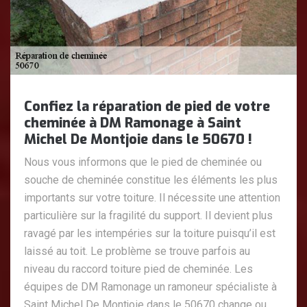
Confiez la réparation de pied de votre
cheminée à DM Ramonage à Saint
Michel De Montjoie dans le 50670 !
Nous vous informons que le pied de cheminée ou
souche de cheminée constitue les éléments les plus
importants sur votre toiture. Il nécessite une attention
particulière sur la fragilité du support. Il devient plus
ravagé par les intempéries sur la toiture puisqu’il est
laissé au toit. Le problème se trouve parfois au
niveau du raccord toiture pied de cheminée. Les
équipes de DM Ramonage un ramoneur spécialiste à
Saint Michel De Montjoie dans le 50670 change ou