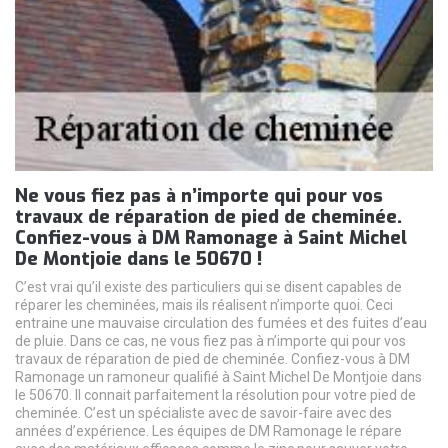
Ne vous fiez pas à n’importe qui pour vos
travaux de réparation de pied de cheminée.
Confiez-vous à DM Ramonage à Saint Michel
De Montjoie dans le 50670 !
C’est vrai qu’il existe des particuliers qui se disent capables de
réparer les cheminées, mais ils réalisent n’importe quoi. Ceci
entraine une mauvaise circulation des fumées et des fuites d’eau
de pluie. Dans ce cas, ne vous fiez pas à n’importe qui pour vos
travaux de réparation de pied de cheminée. Confiez-vous à DM
Ramonage un ramoneur qualifié à Saint Michel De Montjoie dans
le 50670. Il connait parfaitement la résolution pour votre pied de
cheminée. C’est un spécialiste avec de savoir-faire avec des
années d’expérience. Les équipes de DM Ramonage le répare