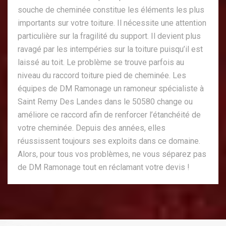
souche de cheminée constitue les éléments les plus
importants sur votre toiture. Il nécessite une attention
particulière sur la fragilité du support. Il devient plus
ravagé par les intempéries sur la toiture puisqu’il est
laissé au toit. Le problème se trouve parfois au
niveau du raccord toiture pied de cheminée. Les
équipes de DM Ramonage un ramoneur spécialiste à
Saint Remy Des Landes dans le 50580 change ou
améliore ce raccord afin de renforcer l’étanchéité de
votre cheminée. Depuis des années, elles
réussissent toujours ses exploits dans ce domaine.
Alors, pour tous vos problèmes, ne vous séparez pas
de DM Ramonage tout en réclamant votre devis !