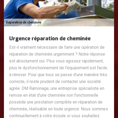
Urgence réparation de cheminée
Est-il vraiment nécessaire de faire une opération de
réparation de cheminée urgemment ? Notre réponse
est absolument oui. Plus vous agissez rapidement,
plus le dysfonctionnement de l’équipement est facile
à rénover. Pour que tous se passe d’une manière très
correcte, il reste prudent de contacter une société
agrée. DM Ramonage, une entreprise spécialiste en
remise en état d’une cheminée non fonctionnelle
possède une prestation complète en réparation de
cheminée, réalisable en toute urgence. Nous sommes
continuellement à votre écoute si vous souhaitez