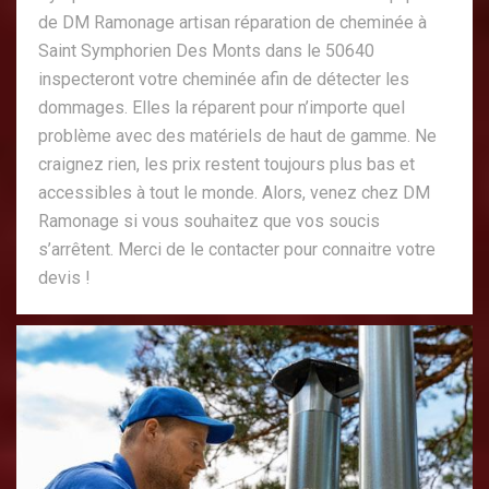
de DM Ramonage artisan réparation de cheminée à
Saint Symphorien Des Monts dans le 50640
inspecteront votre cheminée afin de détecter les
dommages. Elles la réparent pour n’importe quel
problème avec des matériels de haut de gamme. Ne
craignez rien, les prix restent toujours plus bas et
accessibles à tout le monde. Alors, venez chez DM
Ramonage si vous souhaitez que vos soucis
s’arrêtent. Merci de le contacter pour connaitre votre
devis !