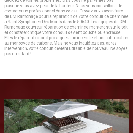
décidez de voir les problèmes. Mais vous ne parveniez pas
puisque vous avez peur de la hauteur. Nous vous conseillons de
contacter un professionnel dans ce cas. Croyez aux savoir-faire
de DM Ramonage pour la réparation de votre conduit de cheminée
à Saint Symphorien Des Monts dans le 50640. Les équipes de DM
Ramonage couvreur réparation de cheminée monteront sur le toit
et constateront que votre conduit devient bouché ou encrassé.
Elles le réparent sinon il provoquera un incendie et une intoxication
au monoxyde de carbone. Mais ne vous inquiétez pas, après
intervention, votre conduit devient utilisable de nouveau. Ne soyez
pas en retard !