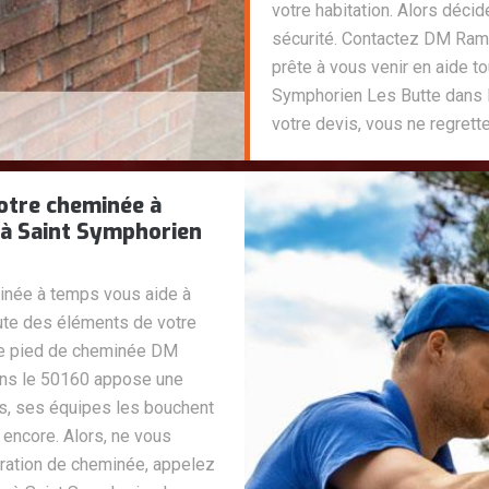
votre habitation. Alors décid
sécurité. Contactez DM Ram
prête à vous venir en aide to
Symphorien Les Butte dans l
votre devis, vous ne regrette
otre cheminée à
à Saint Symphorien
minée à temps vous aide à
hute des éléments de votre
de pied de cheminée DM
ns le 50160 appose une
es, ses équipes les bouchent
 encore. Alors, ne vous
aration de cheminée, appelez