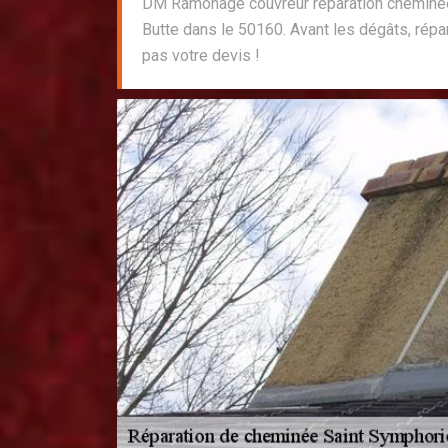
DM Ramonage couvreur réparation cheminé
Butte dans le 50160. Avant les dégâts, répar
pas votre devis !