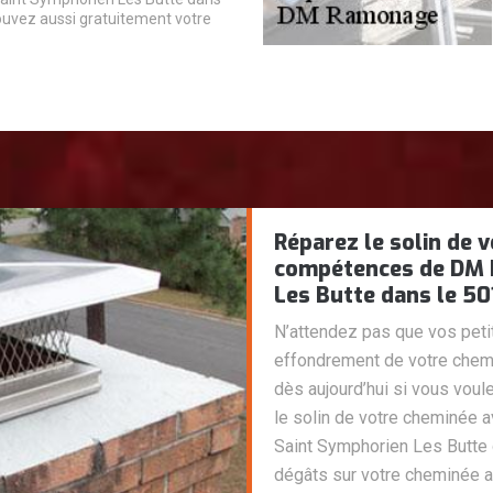
ouvez aussi gratuitement votre
Réparez le solin de 
compétences de DM 
Les Butte dans le 50
N’attendez pas que vos peti
effondrement de votre chemin
dès aujourd’hui si vous voule
le solin de votre cheminée
Saint Symphorien Les Butte d
dégâts sur votre cheminée 