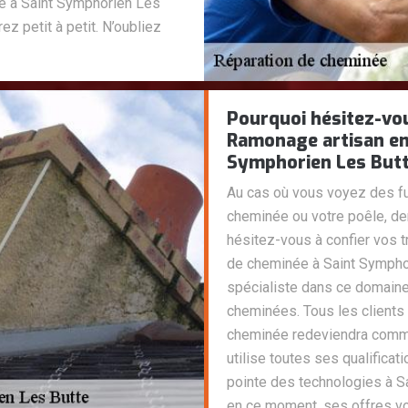
e à Saint Symphorien Les
ez petit à petit. N’oubliez
Pourquoi hésitez-vou
Ramonage artisan en
Symphorien Les Butt
Au cas où vous voyez des fu
cheminée ou votre poêle, de
hésitez-vous à confier vos 
de cheminée à Saint Symphor
spécialiste dans ce domaine 
cheminées. Tous les clients t
cheminée redeviendra comm
utilise toutes ses qualificat
pointe des technologies à S
en ce moment, ses offres vou