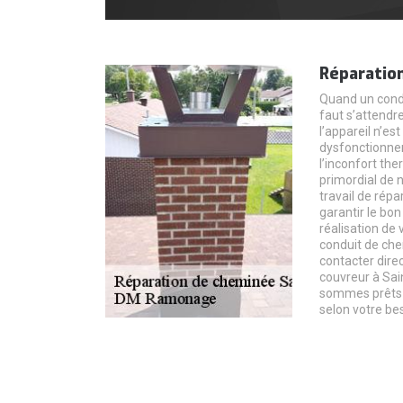
Réparatio
Quand un condu
faut s’attendre
l’appareil n’est
dysfonctionne
l’inconfort the
primordial de n
travail de répa
garantir le bo
réalisation de 
conduit de che
contacter dire
couvreur à Sai
sommes prêts à
selon votre bes