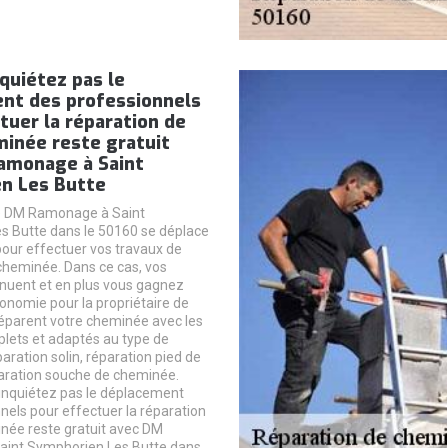
quiétez pas le
nt des professionnels
tuer la réparation de
minée reste gratuit
amonage à Saint
n Les Butte
e DM Ramonage à Saint
s Butte dans le 50160 se déplace
our effectuer vos travaux de
cheminée. Dans ce cas, vos
nuent et en plus vous gagnez
nomie pour la propriétaire de
réparent votre cheminée avec les
lets et adaptés au type de
paration solin, réparation pied de
aration souche de cheminée.
 inquiétez pas le déplacement
nels pour effectuer la réparation
née reste gratuit avec DM
int Symphorien Les Butte dans