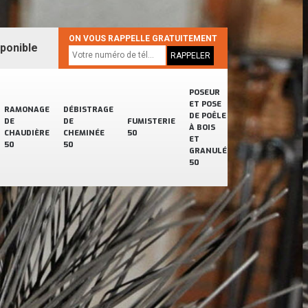
ON VOUS RAPPELLE GRATUITEMENT
sponible
POSEUR
ET POSE
RAMONAGE
DÉBISTRAGE
DE POÊLE
DE
DE
FUMISTERIE
À BOIS
CHAUDIÈRE
CHEMINÉE
50
ET
50
50
GRANULÉ
50