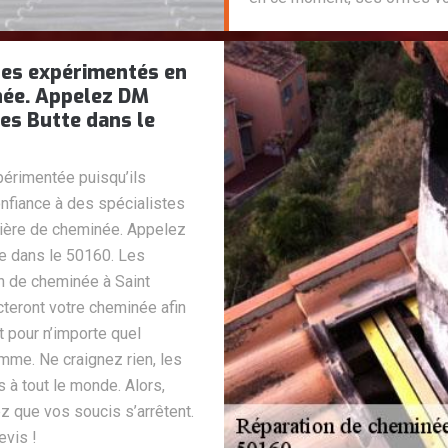
stes expérimentés en
née. Appelez DM
es Butte dans le
périmentée puisqu’ils
nfiance à des spécialistes
tière de cheminée. Appelez
 dans le 50160. Les
n de cheminée à Saint
teront votre cheminée afin
 pour n’importe quel
me. Ne craignez rien, les
s à tout le monde. Alors,
que vos soucis s’arrêtent.
evis !