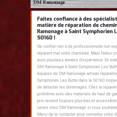
Faites confiance à des spéciali
matière de réparation de chemi
Ramonage à Saint Symphorien L
50160 !
Ne confier rien à de professionnelle non ex
réparent mal votre cheminée. Mais faites co
avec plusieurs années d’expérience. En ma
DM Ramonage à Saint Symphorien Les Butte
équipes de DM Ramonage artisan réparatio
Symphorien Les Butte dans le 50160 inspec
de détecter les dommages. Elles la réparent
problème avec des matériels de haut de gam
prix restent toujours plus bas et accessible
venez chez DM Ramonage si vous souhaitez 
Merci de le contacter pour connaitre votre d