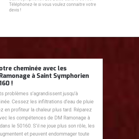
Téléphonez-le si vous voulez connaitre votre
devis !
votre cheminée avec les
Ramonage à Saint Symphorien
160 !
ts problèmes s’agrandissent jusqu’à
ée. Cessez les infiltrations d’eau de pluie
z en profiteur la chaleur plus tard. Réparez
 avec les compétences de DM Ramonage à
ans le 50160. S’il ne joue plus son rôle, les
augmentent et peuvent endommager toute