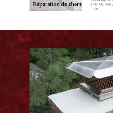
le 50160. Retr
devis !