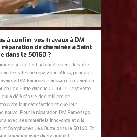
s à confier vos travaux à DM
 réparation de cheminée à Saint
e dans le 50160 ?
mées qui sortent habituellement de votre
mandez vite une réparation. Alors, pourquoi
travaux à DM Ramonage artisan en réparation
ien Les Butte dans le 50160 ? C’est votre
qui a déjà réparé des milliers de
rouvent leur satisfaction et que leur
e neuve. Pour la réparation DM Ramonage
ions avec ses matériels innovants et à la
aint Symphorien Les Butte dans le 50160. Et
s attendent avec devis gratuit !