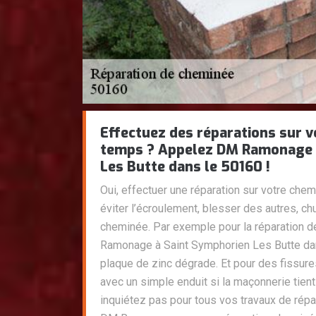
Effectuez des réparations sur v
temps ? Appelez DM Ramonage 
Les Butte dans le 50160 !
Oui, effectuer une réparation sur votre che
éviter l’écroulement, blesser des autres, c
cheminée. Par exemple pour la réparation 
Ramonage à Saint Symphorien Les Butte da
plaque de zinc dégrade. Et pour des fissur
avec un simple enduit si la maçonnerie tient
inquiétez pas pour tous vos travaux de rép