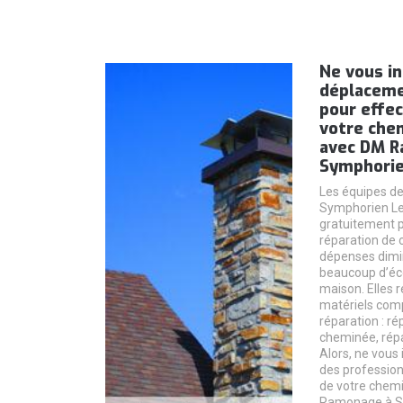
Ne vous in
déplaceme
pour effec
votre che
avec DM R
Symphorie
Les équipes d
Symphorien Le
gratuitement p
réparation de 
dépenses dimi
beaucoup d’éco
maison. Elles 
matériels comp
réparation : ré
cheminée, rép
Alors, ne vous
des profession
de votre chemi
Ramonage à Sa