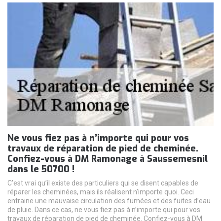
Ne vous fiez pas à n’importe qui pour vos
travaux de réparation de pied de cheminée.
Confiez-vous à DM Ramonage à Saussemesnil
dans le 50700 !
C’est vrai qu’il existe des particuliers qui se disent capables de
réparer les cheminées, mais ils réalisent n’importe quoi. Ceci
entraine une mauvaise circulation des fumées et des fuites d’eau
de pluie. Dans ce cas, ne vous fiez pas à n’importe qui pour vos
travaux de réparation de pied de cheminée. Confiez-vous à DM