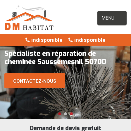
MENU
indisponible
indisponible
Spécialiste en réparation de
cheminée Saussemesnil 50700
CONTACTEZ-NOUS
Demande de devis gratuit