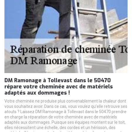
DM Ramonage à Tollevast dans le 50470
répare votre cheminée avec de matériels
adaptés aux dommages !
Votre cheminée ne produise plus convenablement la chaleur dont
vous souhaitez avoir. Dans ce cas, vous voulez qu’elle retrouve ses
atouts ? Laissez DM Ramonage à Tollevast dans le 50470 prendre
en charge la réparation de votre cheminée avec de matériels
adaptés aux dommages. Puisque ses équipes montent sur le toit,
elles nécessitent une échelle, des cordes et un hérisson, des