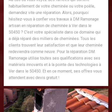
habituellement de votre cheminée ou votre poêle,
demandez vite une réparation. Alors, pourquoi
hésitez-vous à confier vos travaux à DM Ramonage
artisan en réparation de cheminée à Ver dans le
50450 ? C’est votre spécialiste dans ce domaine qui
a déjà réparé des milliers de cheminées. Tous les
clients trouvent leur satisfaction et que leur cheminée
redeviendra comme neuve. Pour la réparation DM
Ramonage utilise toutes ses qualifications avec ses
matériels innovants et à la pointe des technologies à
Ver dans le 50450. Et en ce moment, ses offres vous
attendent avec devis gratuit !