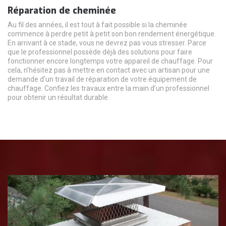
Réparation de cheminée
Au fil des années, il est tout à fait possible si la cheminée
commence à perdre petit à petit son bon rendement énergétique.
En arrivant à ce stade, vous ne devrez pas vous stresser. Parce
que le professionnel possède déjà des solutions pour faire
fonctionner encore longtemps votre appareil de chauffage. Pour
cela, n’hésitez pas à mettre en contact avec un artisan pour une
demande d’un travail de réparation de votre équipement de
chauffage. Confiez les travaux entre la main d’un professionnel
pour obtenir un résultat durable.