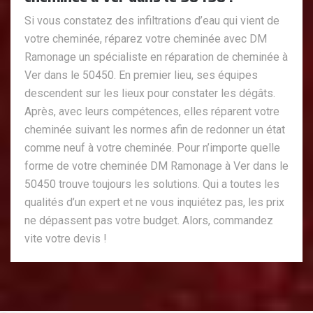
Si vous constatez des infiltrations d’eau qui vient de
votre cheminée, réparez votre cheminée avec DM
Ramonage un spécialiste en réparation de cheminée à
Ver dans le 50450. En premier lieu, ses équipes
descendent sur les lieux pour constater les dégâts.
Après, avec leurs compétences, elles réparent votre
cheminée suivant les normes afin de redonner un état
comme neuf à votre cheminée. Pour n’importe quelle
forme de votre cheminée DM Ramonage à Ver dans le
50450 trouve toujours les solutions. Qui a toutes les
qualités d’un expert et ne vous inquiétez pas, les prix
ne dépassent pas votre budget. Alors, commandez
vite votre devis !