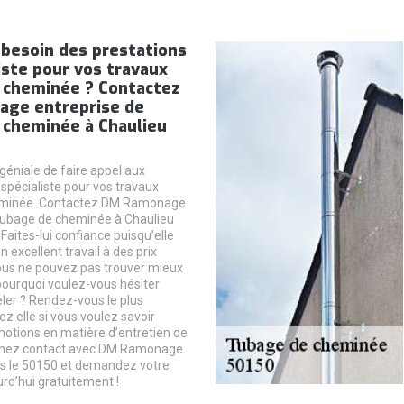
 besoin des prestations
iste pour vos travaux
 cheminée ? Contactez
ge entreprise de
 cheminée à Chaulieu
géniale de faire appel aux
 spécialiste pour vos travaux
eminée. Contactez DM Ramonage
tubage de cheminée à Chaulieu
Faites-lui confiance puisqu’elle
n excellent travail à des prix
ous ne pouvez pas trouver mieux
 pourquoi voulez-vous hésiter
eler ? Rendez-vous le plus
z elle si vous voulez savoir
motions en matière d’entretien de
enez contact avec DM Ramonage
ns le 50150 et demandez votre
urd’hui gratuitement !