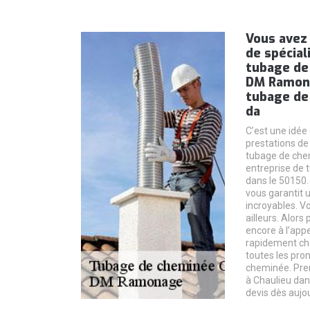
Vous avez
de spécial
tubage de
DM Ramona
tubage de
da
C’est une idée 
prestations de
tubage de ch
entreprise de 
dans le 50150. 
vous garantit u
incroyables. V
ailleurs. Alors
encore à l’app
rapidement che
toutes les pro
cheminée. Pr
à Chaulieu da
devis dès aujo