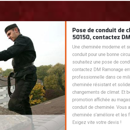
Pose de conduit de c
50150, contactez D
Une cheminée moderne et su
conduit pour une bonne circu
souhaitez une pose de condu
contactez DM Ramonage entr
professionnelle dans ce mili
cheminée résistant et solide
changements de climat. Et bé
promotion affichée au maga
conduit de cheminée. Vous a
cheminée s’améliore et les
Exigez vite votre devis !