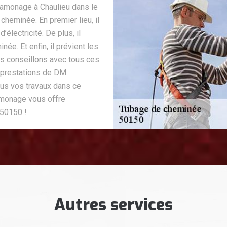
amonage à Chaulieu dans le
cheminée. En premier lieu, il
’électricité. De plus, il
e. Et enfin, il prévient les
us conseillons avec tous ces
 prestations de DM
us vos travaux dans ce
amonage vous offre
 50150 !
Autres services