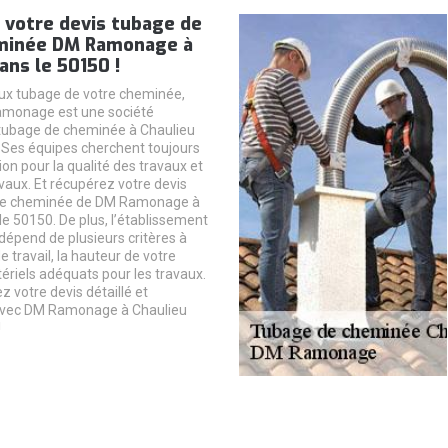
 votre devis tubage de
minée DM Ramonage à
ans le 50150 !
ux tubage de votre cheminée,
monage est une société
 tubage de cheminée à Chaulieu
 Ses équipes cherchent toujours
ion pour la qualité des travaux et
avaux. Et récupérez votre devis
re cheminée de DM Ramonage à
le 50150. De plus, l’établissement
dépend de plusieurs critères à
de travail, la hauteur de votre
tériels adéquats pour les travaux.
z votre devis détaillé et
avec DM Ramonage à Chaulieu
!