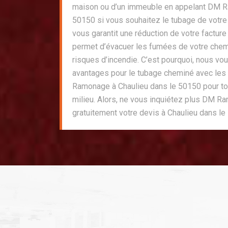
maison ou d’un immeuble en appelant DM R
50150 si vous souhaitez le tubage de votre 
vous garantit une réduction de votre facture d
permet d’évacuer les fumées de votre cheminé
risques d’incendie. C’est pourquoi, nous vo
avantages pour le tubage cheminé avec les
Ramonage à Chaulieu dans le 50150 pour to
milieu. Alors, ne vous inquiétez plus DM R
gratuitement votre devis à Chaulieu dans le