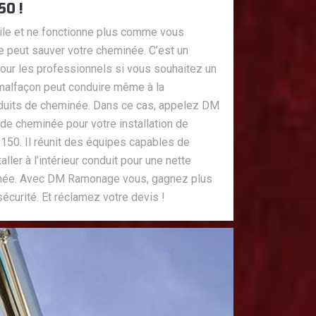
50 !
ile et ne fonctionne plus comme vous
ge peut sauver votre cheminée. C’est un
pour les professionnels si vous souhaitez un
 malfaçon peut conduire même à la
nduits de cheminée. Dans ce cas, appelez DM
e cheminée pour votre installation de
150. Il réunit des équipes capables de
aller à l’intérieur conduit pour une nette
inée. Avec DM Ramonage vous, gagnez plus
sécurité. Et réclamez votre devis !