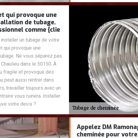
et qui provoque une
allation de tubage.
ssionnel comme {clie
installer un tubage de votre
t qui provoque une
 tubage. Ne vous séparez pas
haulieu dans le 50150. À
ou fragile et provoque des
eau peut aussi rentrer dans
, travailler toujours avec un
raire vous ruinera. Installer
ve votre devis ?
Appelez DM Ramonag
cheminée pour votre 