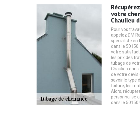
Récupérez
votre che
Chaulieu d
Pour vos trava
appelez DM Ra
spécialiste en
dans le 50150.
votre satisfact
les prix des tr
tubage de vot
Chaulieu dans 
de votre devis 
savoir le type 
toiture, les ma
Alors, récupére
personnalisé 
dans le 50150 