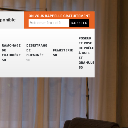
ON VOUS RAPPELLE GRATUITEMENT
sponible
POSEUR
ET POSE
RAMONAGE
DÉBISTRAGE
DE POÊLE
DE
DE
FUMISTERIE
À BOIS
CHAUDIÈRE
CHEMINÉE
50
ET
50
50
GRANULÉ
50