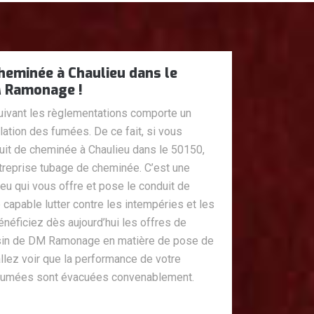
heminée à Chaulieu dans le
M Ramonage !
ivant les règlementations comporte un
lation des fumées. De ce fait, si vous
it de cheminée à Chaulieu dans le 50150,
eprise tubage de cheminée. C’est une
eu qui vous offre et pose le conduit de
 capable lutter contre les intempéries et les
néficiez dès aujourd’hui les offres de
sin de DM Ramonage en matière de pose de
llez voir que la performance de votre
 fumées sont évacuées convenablement.