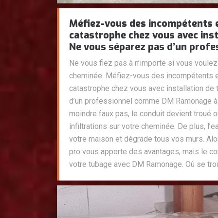
Méfiez-vous des incompétents 
catastrophe chez vous avec inst
Ne vous séparez pas d’un profe
Ne vous fiez pas à n’importe si vous voulez 
cheminée. Méfiez-vous des incompétents e
catastrophe chez vous avec installation de
d’un professionnel comme DM Ramonage à C
moindre faux pas, le conduit devient troué 
infiltrations sur votre cheminée. De plus, l’
votre maison et dégrade tous vos murs. Alors
pro vous apporte des avantages, mais le cont
votre tubage avec DM Ramonage. Où se trou