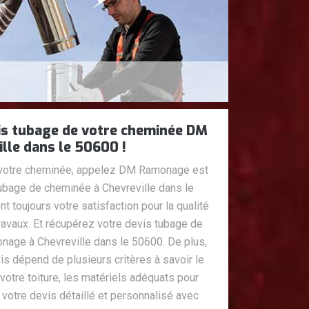
is tubage de votre cheminée DM
lle dans le 50600 !
 votre cheminée, appelez DM Ramonage est
tubage de cheminée à Chevreville dans le
 toujours votre satisfaction pour la qualité
travaux. Et récupérez votre devis tubage de
age à Chevreville dans le 50600. De plus,
is dépend de plusieurs critères à savoir le
e votre toiture, les matériels adéquats pour
 votre devis détaillé et personnalisé avec