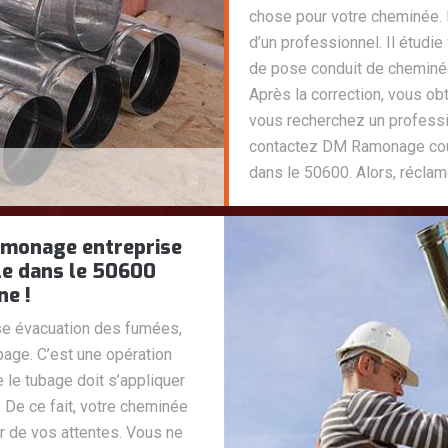
chose pour votre cheminée. 
d’un professionnel. Il étudi
de pose conduit de cheminé
Après la correction, vous ob
vous recherchez un profess
contactez DM Ramonage couv
dans le 50600. Alors, réclam
amonage entreprise
le dans le 50600
ne !
se évacuation des fumées,
age. C’est une opération
le tubage doit s’appliquer
. De ce fait, votre cheminée
r de vos attentes. Vous ne