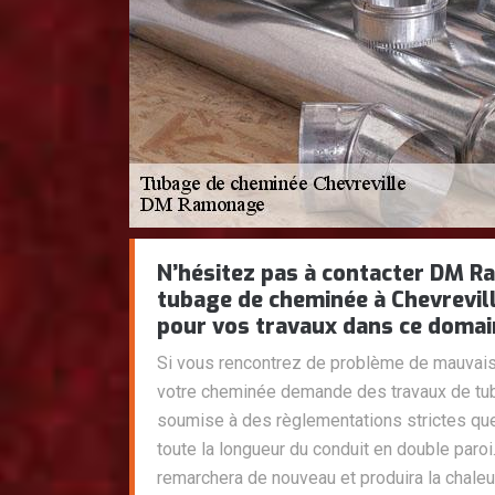
N’hésitez pas à contacter DM R
tubage de cheminée à Chevrevil
pour vos travaux dans ce domai
Si vous rencontrez de problème de mauvai
votre cheminée demande des travaux de tub
soumise à des règlementations strictes que 
toute la longueur du conduit en double paroi
remarchera de nouveau et produira la chaleu