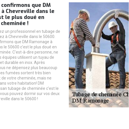
 confirmons que DM
à Chevreville dans le
t le plus doué en
 cheminée !
ez un professionnel en tubage de
z à Chevreville dans le 50600.
nfirmons que DM Ramonage à
s le 50600 c’est le plus doué en
inée. C’est-à-dire personne, ne
s équipes utilisent un tuyau de
et durable en inox. Après
vous ne dépensez plus beaucoup
 les fumées sortent très bien
e votre cheminée, mais ne
dans votre habitation! DM
san tubage de cheminée c’est le
i vous pouvez dormir sur vos deux
reville dans le 50600 !