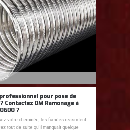
professionnel pour pose de
 ? Contactez DM Ramonage à
50600 ?
isez votre cheminée, les fumées ressortent
ez tout de suite qu’il manquait quelque