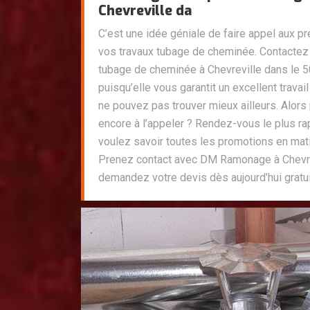
Chevreville da
C’est une idée géniale de faire appel aux pr
vos travaux tubage de cheminée. Contacte
tubage de cheminée à Chevreville dans le 5
puisqu’elle vous garantit un excellent travai
ne pouvez pas trouver mieux ailleurs. Alors
encore à l’appeler ? Rendez-vous le plus ra
voulez savoir toutes les promotions en mat
Prenez contact avec DM Ramonage à Chevre
demandez votre devis dès aujourd’hui gratu