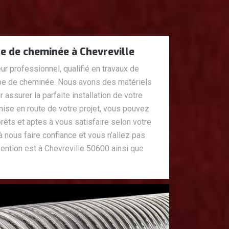
e de cheminée à Chevreville
 professionnel, qualifié en travaux de
ype de cheminée. Nous avons des matériels
 assurer la parfaite installation de votre
 mise en route de votre projet, vous pouvez
êts et aptes à vous satisfaire selon votre
à nous faire confiance et vous n’allez pas
vention est à Chevreville 50600 ainsi que