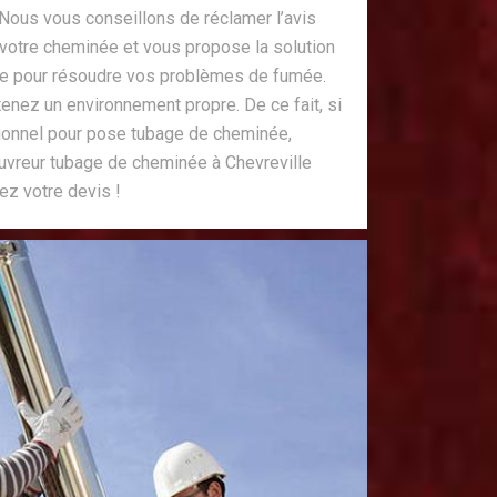
Nous vous conseillons de réclamer l’avis
e votre cheminée et vous propose la solution
e pour résoudre vos problèmes de fumée.
tenez un environnement propre. De ce fait, si
ionnel pour pose tubage de cheminée,
reur tubage de cheminée à Chevreville
ez votre devis !