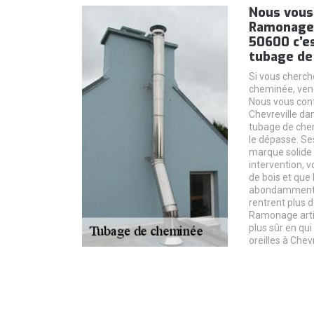
Nous vous
Ramonage 
50600 c’es
tubage de
Si vous cherch
cheminée, vene
Nous vous co
Chevreville dan
tubage de chem
le dépasse. Se
marque solide 
intervention, 
de bois et que
abondamment d
rentrent plus 
Ramonage arti
plus sûr en qu
oreilles à Chev