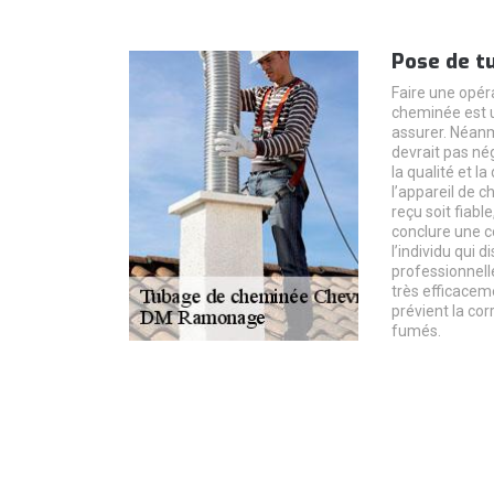
Pose de t
Faire une opér
cheminée est un
assurer. Néanmo
devrait pas né
la qualité et l
l’appareil de c
reçu soit fiable
conclure une c
l’individu qui
professionnelle
très efficacem
prévient la cor
fumés.