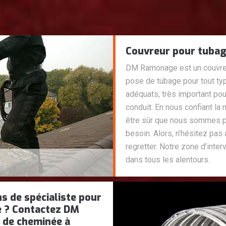
Couvreur pour tubag
DM Ramonage est un couvreur
pose de tubage pour tout t
adéquats, très important pour
conduit. En nous confiant la
être sûr que nous sommes pr
besoin. Alors, n’hésitez pas 
regretter. Notre zone d’inter
dans tous les alentours.
s de spécialiste pour
e ? Contactez DM
 de cheminée à