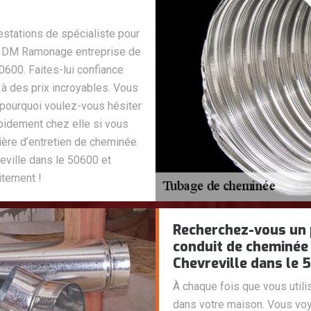
estations de spécialiste pour
z DM Ramonage entreprise de
0600. Faites-lui confiance
l à des prix incroyables. Vous
 pourquoi voulez-vous hésiter
pidement chez elle si vous
ière d’entretien de cheminée.
ville dans le 50600 et
itement !
Recherchez-vous un 
conduit de cheminée
Chevreville dans le 
À chaque fois que vous util
dans votre maison. Vous voy