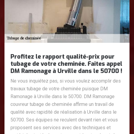
Profitez le rapport qualité-prix pour
tubage de votre cheminée. Faites appel
DM Ramonage à Urville dans le 50700 !
Ne vous inquiétez pas, si vous voulez accomplir des
travaux tubage de votre cheminée puisque DM
Ramonage à Urville dans le 50700. DM Ramonage
couvreur tubage de cheminée affirme un travail de
qualité avec rapidité de réalisation à Urville dans le
50700. Ses équipes ne reculent devant rien et vous
proposent ses services avec des techniques et