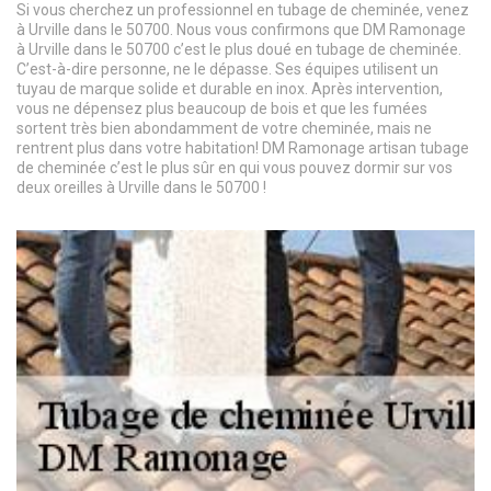
Si vous cherchez un professionnel en tubage de cheminée, venez
à Urville dans le 50700. Nous vous confirmons que DM Ramonage
à Urville dans le 50700 c’est le plus doué en tubage de cheminée.
C’est-à-dire personne, ne le dépasse. Ses équipes utilisent un
tuyau de marque solide et durable en inox. Après intervention,
vous ne dépensez plus beaucoup de bois et que les fumées
sortent très bien abondamment de votre cheminée, mais ne
rentrent plus dans votre habitation! DM Ramonage artisan tubage
de cheminée c’est le plus sûr en qui vous pouvez dormir sur vos
deux oreilles à Urville dans le 50700 !