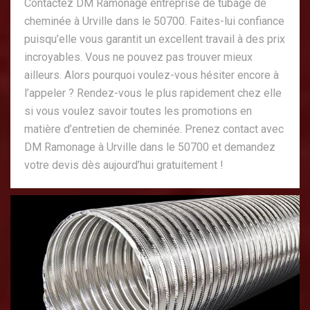
Contactez DM Ramonage entreprise de tubage de
cheminée à Urville dans le 50700. Faites-lui confiance
puisqu’elle vous garantit un excellent travail à des prix
incroyables. Vous ne pouvez pas trouver mieux
ailleurs. Alors pourquoi voulez-vous hésiter encore à
l’appeler ? Rendez-vous le plus rapidement chez elle
si vous voulez savoir toutes les promotions en
matière d’entretien de cheminée. Prenez contact avec
DM Ramonage à Urville dans le 50700 et demandez
votre devis dès aujourd’hui gratuitement !