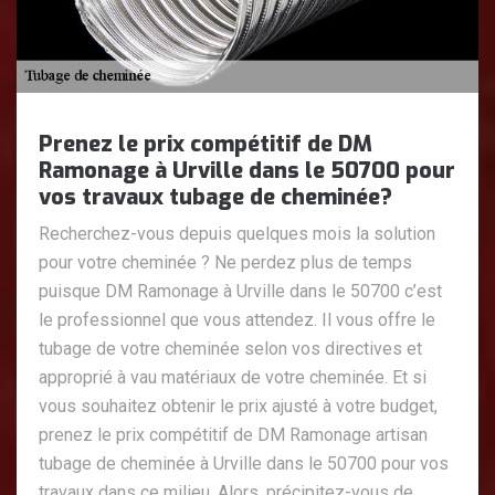
Prenez le prix compétitif de DM
Ramonage à Urville dans le 50700 pour
vos travaux tubage de cheminée?
Recherchez-vous depuis quelques mois la solution
pour votre cheminée ? Ne perdez plus de temps
puisque DM Ramonage à Urville dans le 50700 c’est
le professionnel que vous attendez. Il vous offre le
tubage de votre cheminée selon vos directives et
approprié à vau matériaux de votre cheminée. Et si
vous souhaitez obtenir le prix ajusté à votre budget,
prenez le prix compétitif de DM Ramonage artisan
tubage de cheminée à Urville dans le 50700 pour vos
travaux dans ce milieu. Alors, précipitez-vous de