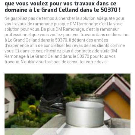
que vous voulez pour vos travaux dans ce
domaine à Le Grand Celland dans le 50370 !
Ne gaspillez pas de temps à chercher la solution adéquate pour
vos travaux de ramonage puisque DM Ramonage c’est la vraie
solution pour vous. De plus DM Ramonage, c’est le ramoneur
professionnel que vous voulez pour vos travaux dans ce domaine
à Le Grand Celland dans le 50370. Il détient des années
d’expérience afin de concrétiser les rêves de ses clients comme
vous. Et dans ce cas, n’hésitez plus à contactez de suite DM
Ramonage à Le Grand Celland dans le 50370 pour tous vos
travaux. N’oubliez surtout pas de consulter votre devis !