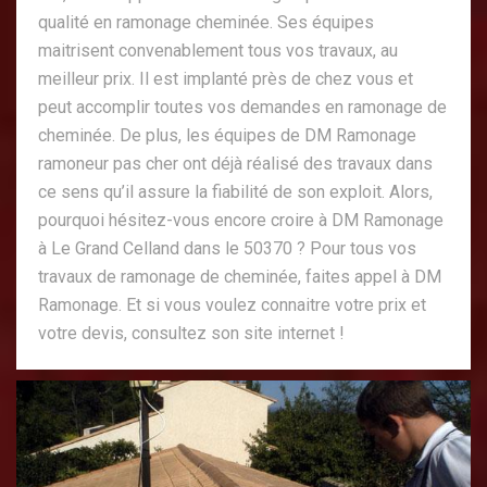
qualité en ramonage cheminée. Ses équipes
maitrisent convenablement tous vos travaux, au
meilleur prix. Il est implanté près de chez vous et
peut accomplir toutes vos demandes en ramonage de
cheminée. De plus, les équipes de DM Ramonage
ramoneur pas cher ont déjà réalisé des travaux dans
ce sens qu’il assure la fiabilité de son exploit. Alors,
pourquoi hésitez-vous encore croire à DM Ramonage
à Le Grand Celland dans le 50370 ? Pour tous vos
travaux de ramonage de cheminée, faites appel à DM
Ramonage. Et si vous voulez connaitre votre prix et
votre devis, consultez son site internet !