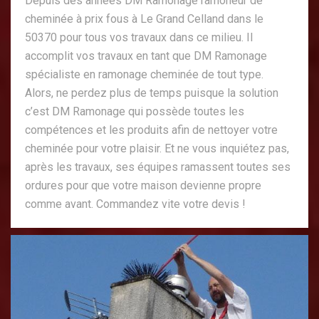
Depuis des années DM Ramonage ramoneur de
cheminée à prix fous à Le Grand Celland dans le
50370 pour tous vos travaux dans ce milieu. Il
accomplit vos travaux en tant que DM Ramonage
spécialiste en ramonage cheminée de tout type.
Alors, ne perdez plus de temps puisque la solution
c’est DM Ramonage qui possède toutes les
compétences et les produits afin de nettoyer votre
cheminée pour votre plaisir. Et ne vous inquiétez pas,
après les travaux, ses équipes ramassent toutes ses
ordures pour que votre maison devienne propre
comme avant. Commandez vite votre devis !