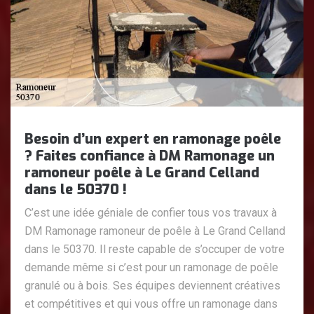
Besoin d’un expert en ramonage poêle
? Faites confiance à DM Ramonage un
ramoneur poêle à Le Grand Celland
dans le 50370 !
C’est une idée géniale de confier tous vos travaux à
DM Ramonage ramoneur de poêle à Le Grand Celland
dans le 50370. Il reste capable de s’occuper de votre
demande même si c’est pour un ramonage de poêle
granulé ou à bois. Ses équipes deviennent créatives
et compétitives et qui vous offre un ramonage dans