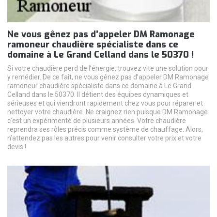
Ne vous gênez pas d’appeler DM Ramonage
ramoneur chaudière spécialiste dans ce
domaine à Le Grand Celland dans le 50370 !
Si votre chaudière perd de l’énergie, trouvez vite une solution pour
y remédier. De ce fait, ne vous gênez pas d’appeler DM Ramonage
ramoneur chaudière spécialiste dans ce domaine à Le Grand
Celland dans le 50370. Il détient des équipes dynamiques et
sérieuses et qui viendront rapidement chez vous pour réparer et
nettoyer votre chaudière. Ne craignez rien puisque DM Ramonage
c’est un expérimenté de plusieurs années. Votre chaudière
reprendra ses rôles précis comme système de chauffage. Alors,
n’attendez pas les autres pour venir consulter votre prix et votre
devis !