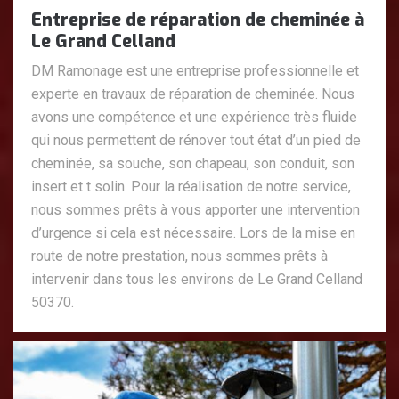
Entreprise de réparation de cheminée à
Le Grand Celland
DM Ramonage est une entreprise professionnelle et
experte en travaux de réparation de cheminée. Nous
avons une compétence et une expérience très fluide
qui nous permettent de rénover tout état d’un pied de
cheminée, sa souche, son chapeau, son conduit, son
insert et t solin. Pour la réalisation de notre service,
nous sommes prêts à vous apporter une intervention
d’urgence si cela est nécessaire. Lors de la mise en
route de notre prestation, nous sommes prêts à
intervenir dans tous les environs de Le Grand Celland
50370.