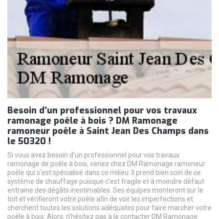
Besoin d’un professionnel pour vos travaux
ramonage poêle à bois ? DM Ramonage
ramoneur poêle à Saint Jean Des Champs dans
le 50320 !
Si vous avez besoin d’un professionnel pour vos travaux
ramonage de poêle à bois, venez chez DM Ramonage ramoneur
poêle qui s’est spécialisé dans ce milieu. Il prend bien soin de ce
système de chauffage puisque c’est fragile et à moindre défaut
entraine des dégâts inestimables. Ses équipes monteront sur le
toit et vérifieront votre poêle afin de voir les imperfections et
cherchent toutes les solutions adéquates pour faire marcher votre
poêle à bois. Alors, n’hésitez pas à le contacter DM Ramonage,