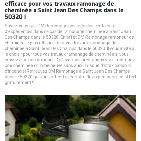
efficace pour vos travaux ramonage de
cheminée à Saint Jean Des Champs dans le
50320 !
Savez-vous que DM Ramonage possède des centaines
d’expériences dans ce cas de ramonage cheminée à Saint Jean
Des Champs dans le 50320. En effet DM Ramonage ramoneur de
cheminée le plus efficace pour vos travaux ramonage de
cheminée à Saint Jean Des Champs dans le 50320. Il vous invite à
le choisir pour tous vos travaux ramonage de cheminée si vous
croyez à sa performance. Qu’avec ses prestations vous n’obtenez
une cheminée comme neuve sans aucun risque d’intoxication ni
d’incendie! Retrouvez DM Ramonage à Saint Jean Des Champs
dans le 50320 qui vous attend avec votre devis personnalisé offert
gratuitement !