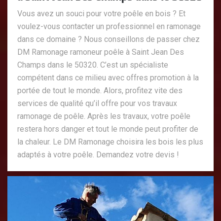
Vous avez un souci pour votre poêle en bois ? Et
voulez-vous contacter un professionnel en ramonage
dans ce domaine ? Nous conseillons de passer chez
DM Ramonage ramoneur poêle à Saint Jean Des
Champs dans le 50320. C’est un spécialiste
compétent dans ce milieu avec offres promotion à la
portée de tout le monde. Alors, profitez vite des
services de qualité qu’il offre pour vos travaux
ramonage de poêle. Après les travaux, votre poêle
restera hors danger et tout le monde peut profiter de
la chaleur. Le DM Ramonage choisira les bois les plus
adaptés à votre poêle. Demandez votre devis !