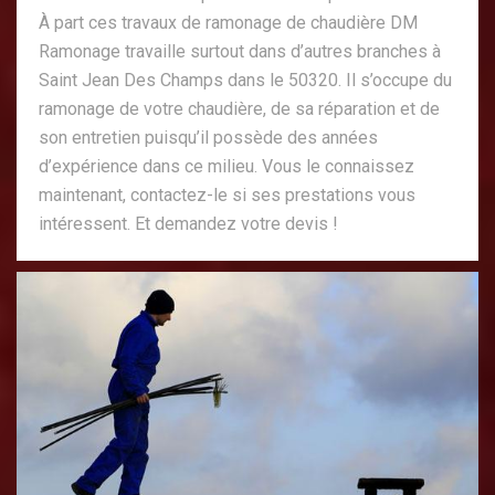
À part ces travaux de ramonage de chaudière DM
Ramonage travaille surtout dans d’autres branches à
Saint Jean Des Champs dans le 50320. Il s’occupe du
ramonage de votre chaudière, de sa réparation et de
son entretien puisqu’il possède des années
d’expérience dans ce milieu. Vous le connaissez
maintenant, contactez-le si ses prestations vous
intéressent. Et demandez votre devis !