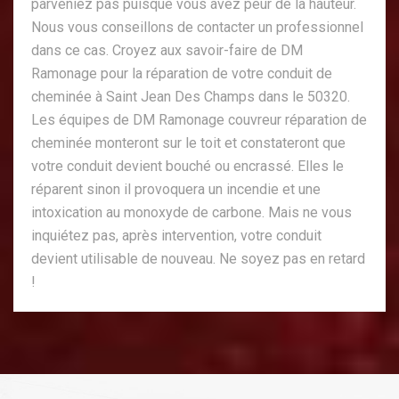
parveniez pas puisque vous avez peur de la hauteur.
Nous vous conseillons de contacter un professionnel
dans ce cas. Croyez aux savoir-faire de DM
Ramonage pour la réparation de votre conduit de
cheminée à Saint Jean Des Champs dans le 50320.
Les équipes de DM Ramonage couvreur réparation de
cheminée monteront sur le toit et constateront que
votre conduit devient bouché ou encrassé. Elles le
réparent sinon il provoquera un incendie et une
intoxication au monoxyde de carbone. Mais ne vous
inquiétez pas, après intervention, votre conduit
devient utilisable de nouveau. Ne soyez pas en retard
!