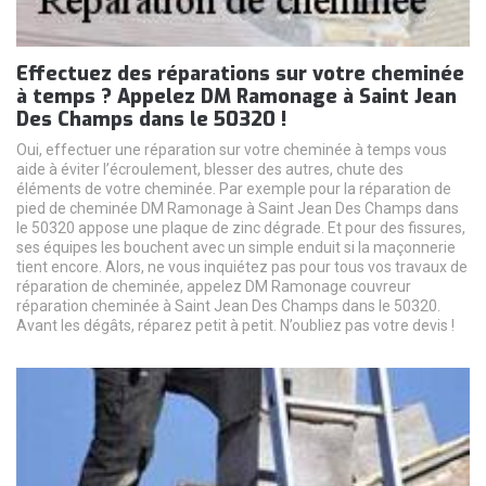
Effectuez des réparations sur votre cheminée
à temps ? Appelez DM Ramonage à Saint Jean
Des Champs dans le 50320 !
Oui, effectuer une réparation sur votre cheminée à temps vous
aide à éviter l’écroulement, blesser des autres, chute des
éléments de votre cheminée. Par exemple pour la réparation de
pied de cheminée DM Ramonage à Saint Jean Des Champs dans
le 50320 appose une plaque de zinc dégrade. Et pour des fissures,
ses équipes les bouchent avec un simple enduit si la maçonnerie
tient encore. Alors, ne vous inquiétez pas pour tous vos travaux de
réparation de cheminée, appelez DM Ramonage couvreur
réparation cheminée à Saint Jean Des Champs dans le 50320.
Avant les dégâts, réparez petit à petit. N’oubliez pas votre devis !