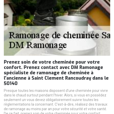
Prenez soin de votre cheminée pour votre
confort. Prenez contact avec DM Ramonage
spécialiste de ramonage de cheminée à
l'ancienne à Saint Clement Rancoudray dans le
50140
Presque toutes les maisons disposent d’une cheminée pour vivre
dans le chaud surtout pendant l’hiver. Alors, si vous en possédez
seulement un vous devez obligatoirement suivre toutes les
règlementations la concernant. C’est-à-dire, réalisez des travaux
de ramonage au moins par an pour votre sécurité et votre santé.
De ce fait, prenez soin de votre cheminée pour votre confort.