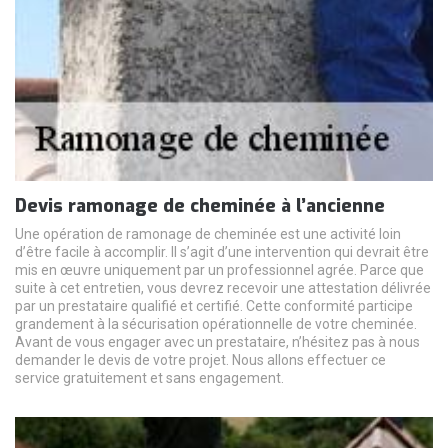
Devis ramonage de cheminée à l’ancienne
Une opération de ramonage de cheminée est une activité loin
d’être facile à accomplir. Il s’agit d’une intervention qui devrait être
mis en œuvre uniquement par un professionnel agrée. Parce que
suite à cet entretien, vous devrez recevoir une attestation délivrée
par un prestataire qualifié et certifié. Cette conformité participe
grandement à la sécurisation opérationnelle de votre cheminée.
Avant de vous engager avec un prestataire, n’hésitez pas à nous
demander le devis de votre projet. Nous allons effectuer ce
service gratuitement et sans engagement.