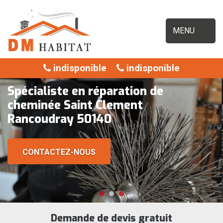
MENU
indisponible
indisponible
Spécialiste en réparation de
cheminée Saint Clement
Rancoudray 50140
CONTACTEZ-NOUS
Demande de devis gratuit