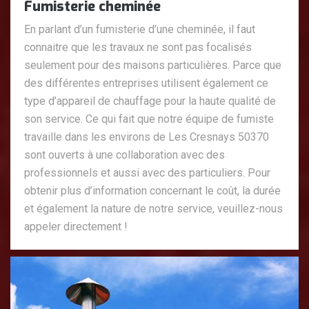
Fumisterie cheminée
En parlant d’un fumisterie d’une cheminée, il faut
connaitre que les travaux ne sont pas focalisés
seulement pour des maisons particulières. Parce que
des différentes entreprises utilisent également ce
type d’appareil de chauffage pour la haute qualité de
son service. Ce qui fait que notre équipe de fumiste
travaille dans les environs de Les Cresnays 50370
sont ouverts à une collaboration avec des
professionnels et aussi avec des particuliers. Pour
obtenir plus d’information concernant le coût, la durée
et également la nature de notre service, veuillez-nous
appeler directement !