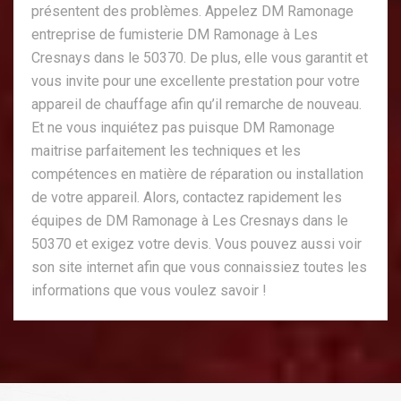
présentent des problèmes. Appelez DM Ramonage
entreprise de fumisterie DM Ramonage à Les
Cresnays dans le 50370. De plus, elle vous garantit et
vous invite pour une excellente prestation pour votre
appareil de chauffage afin qu’il remarche de nouveau.
Et ne vous inquiétez pas puisque DM Ramonage
maitrise parfaitement les techniques et les
compétences en matière de réparation ou installation
de votre appareil. Alors, contactez rapidement les
équipes de DM Ramonage à Les Cresnays dans le
50370 et exigez votre devis. Vous pouvez aussi voir
son site internet afin que vous connaissiez toutes les
informations que vous voulez savoir !