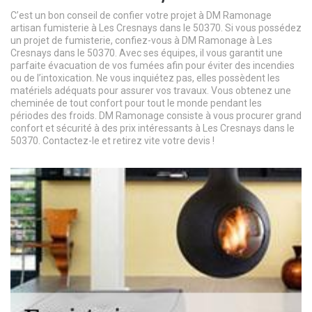
C’est un bon conseil de confier votre projet à DM Ramonage
artisan fumisterie à Les Cresnays dans le 50370. Si vous possédez
un projet de fumisterie, confiez-vous à DM Ramonage à Les
Cresnays dans le 50370. Avec ses équipes, il vous garantit une
parfaite évacuation de vos fumées afin pour éviter des incendies
ou de l’intoxication. Ne vous inquiétez pas, elles possèdent les
matériels adéquats pour assurer vos travaux. Vous obtenez une
cheminée de tout confort pour tout le monde pendant les
périodes des froids. DM Ramonage consiste à vous procurer grand
confort et sécurité à des prix intéressants à Les Cresnays dans le
50370. Contactez-le et retirez vite votre devis !