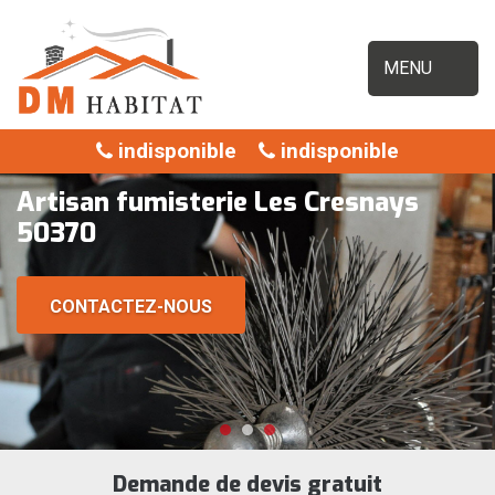
MENU
indisponible
indisponible
Artisan fumisterie Les Cresnays
50370
CONTACTEZ-NOUS
Demande de devis gratuit