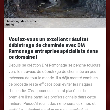
Voulez-vous un excellent résultat
débistrage de cheminée avec DM
Ramonage entreprise spécialiste dans
ce domaine !
Depuis sa création DM Ramonage se penche toujours
vers les travaux de débistrage de cheminée un peu
méconnu de tout le monde. Il a déjà montré combien
ce procédé reste efficace pour éviter les risques
d’incendie. C’est pourquoi il s’est placé sur la
première liste parmi les professionnels dans cette
matière. Puisqu’il réunit des ramoneurs qualifiés et
certifiés, il devient de plus en plus apprécié et