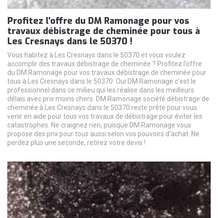
Profitez l’offre du DM Ramonage pour vos
travaux débistrage de cheminée pour tous à
Les Cresnays dans le 50370 !
Vous habitez à Les Cresnays dans le 50370 et vous voulez
accomplir des travaux débistrage de cheminée ? Profitez l’offre
du DM Ramonage pour vos travaux débistrage de cheminée pour
tous à Les Cresnays dans le 50370. Oui DM Ramonage c’est le
professionnel dans ce milieu qui les réalise dans les meilleurs
délais avec prix moins chers. DM Ramonage société débistrage de
cheminée à Les Cresnays dans le 50370 reste prête pour vous
venir en aide pour tous vos travaux de débistrage pour éviter les
catastrophes. Ne craignez rien, puisque DM Ramonage vous
propose des prix pour tous aussi selon vos pouvoirs d’achat. Ne
perdez plus une seconde, retirez votre devis !