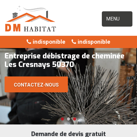
MENU
indisponible
indisponible
Entreprise débistrage de cheminée
Les Cresnays 50370
CONTACTEZ-NOUS
Demande de devis gratuit