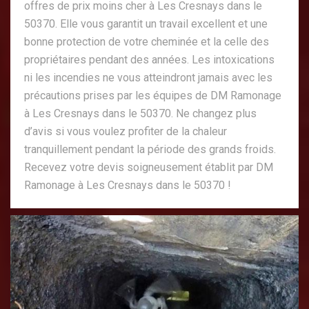
offres de prix moins cher à Les Cresnays dans le
50370. Elle vous garantit un travail excellent et une
bonne protection de votre cheminée et la celle des
propriétaires pendant des années. Les intoxications
ni les incendies ne vous atteindront jamais avec les
précautions prises par les équipes de DM Ramonage
à Les Cresnays dans le 50370. Ne changez plus
d’avis si vous voulez profiter de la chaleur
tranquillement pendant la période des grands froids.
Recevez votre devis soigneusement établit par DM
Ramonage à Les Cresnays dans le 50370 !