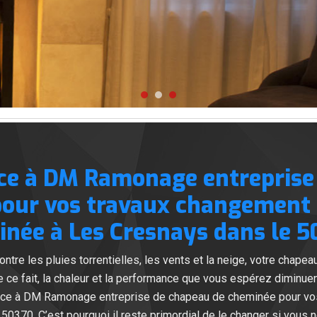
nce à DM Ramonage entreprise
our vos travaux changement
née à Les Cresnays dans le 5
ntre les pluies torrentielles, les vents et la neige, votre chapea
 De ce fait, la chaleur et la performance que vous espérez diminuen
fiance à DM Ramonage entreprise de chapeau de cheminée pour v
0370. C’est pourquoi il reste primordial de le changer si vous n