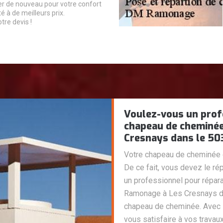
r de nouveau pour votre confort
té à de meilleurs prix.
tre devis !
Voulez-vous un prof
chapeau de cheminée
Cresnays dans le 50
Votre chapeau de cheminée 
De ce fait, vous devez le rép
un professionnel pour répa
Ramonage à Les Cresnays da
chapeau de cheminée. Avec se
vous satisfaire à vos travaux