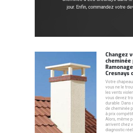
jour. Enfin, commandez votre 
Changez v
cheminée 
Ramonage à
Cresnays d
Votre chapeau 
vous ne le trou
les vents viol
vous devez tro
durable. Dans 
de cheminée p
à prix compéti
Alors, même p
arrivent chez 
diagnostic réel