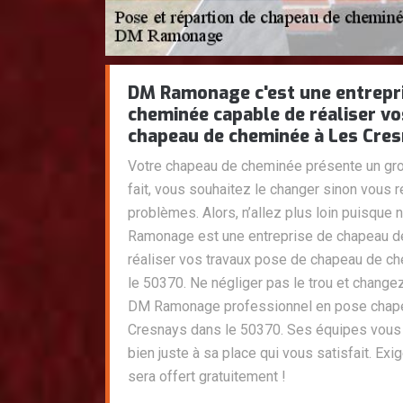
DM Ramonage c'est une entrepr
cheminée capable de réaliser vo
chapeau de cheminée à Les Cres
Votre chapeau de cheminée présente un gros
fait, vous souhaitez le changer sinon vous 
problèmes. Alors, n’allez plus loin puisqu
Ramonage est une entreprise de chapeau d
réaliser vos travaux pose de chapeau de c
le 50370. Ne négliger pas le trou et chang
DM Ramonage professionnel en pose chap
Cresnays dans le 50370. Ses équipes vous 
bien juste à sa place qui vous satisfait. Exi
sera offert gratuitement !