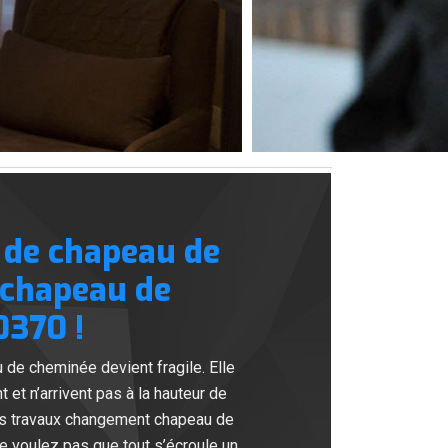
 de chapeau de
 chapeau de
0370 !
u de cheminée devient fragile. Elle
t et n’arrivent pas à la hauteur de
os travaux changement chapeau de
e voulez pas que tout s’écroule un