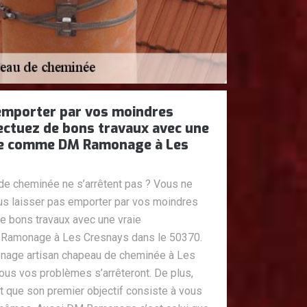
 emporter par vos moindres
ffectuez de bons travaux avec une
lle comme DM Ramonage à Les
e cheminée ne s’arrêtent pas ? Vous ne
ous laisser pas emporter par vos moindres
 de bons travaux avec une vraie
Ramonage à Les Cresnays dans le 50370.
nage artisan chapeau de cheminée à Les
ous vos problèmes s’arrêteront. De plus,
 que son premier objectif consiste à vous