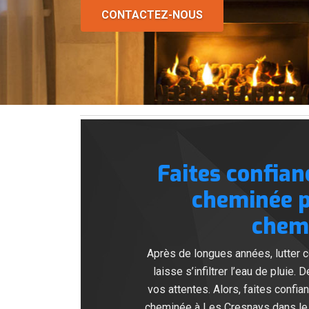
CONTACTEZ-NOUS
Faites confia
cheminée p
chemi
Après de longues années, lutter co
laisse s’infiltrer l’eau de pluie.
vos attentes. Alors, faites con
cheminée à Les Cresnays dans le 5