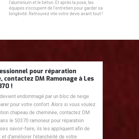
l'aluminium et le béton. Et après la pose, les
équipes s’occupent de l'entretien pour garder sa
longévité. Retrouvez vite votre devis avant tout !
essionnel pour réparation
, contactez DM Ramonage à Les
370 !
devient endommagé par un bloc de neige.
arer pour votre confort. Alors si vous voulez
ration chapeau de cheminée, contactez DM
ns le 50370 ramoneur pour réparation
s savoir-faire, ils les appliquent afin de
 et d’améliorer l’étanchéité de votre