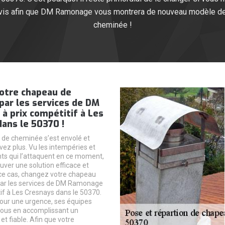
devis afin que DM Ramonage vous montrera de nouveau modèle d
cheminée !
otre chapeau de
par les services de DM
 prix compétitif à Les
ans le 50370 !
de cheminée s’est envolé et
vez plus. Vu les intempéries et
ents qui l’attaquent en ce moment,
uver une solution efficace et
ce cas, changez votre chapeau
ar les services de DM Ramonage
tif à Les Cresnays dans le 50370.
our une urgence, ses équipes
vous en accomplissant un
 et fiable. Afin que votre