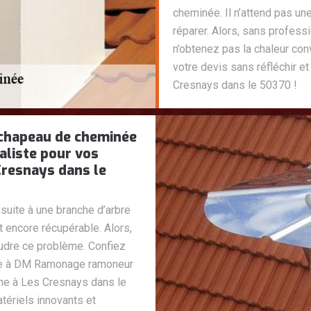
cheminée. Il n’attend pas un
réparer. Alors, sans profess
n’obtenez pas la chaleur co
votre devis sans réfléchir
Cresnays dans le 50370 !
 chapeau de cheminée
liste pour vos
Cresnays dans le
suite à une branche d’arbre
et encore récupérable. Alors,
udre ce problème. Confiez
née à DM Ramonage ramoneur
ne à Les Cresnays dans le
tériels innovants et