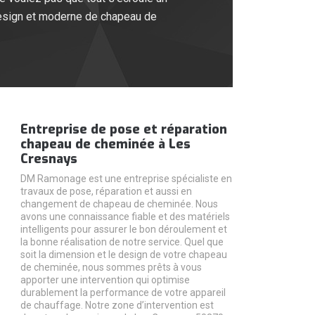
esign et moderne de chapeau de
Entreprise de pose et réparation
chapeau de cheminée à Les
Cresnays
DM Ramonage est une entreprise spécialiste en
travaux de pose, réparation et aussi en
changement de chapeau de cheminée. Nous
avons une connaissance fiable et des matériels
intelligents pour assurer le bon déroulement et
la bonne réalisation de notre service. Quel que
soit la dimension et le design de votre chapeau
de cheminée, nous sommes prêts à vous
apporter une intervention qui optimise
durablement la performance de votre appareil
de chauffage. Notre zone d’intervention est