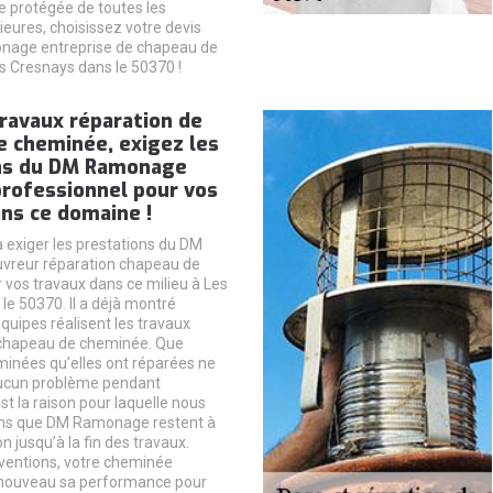
 protégée de toutes les
ieures, choisissez votre devis
age entreprise de chapeau de
 Cresnays dans le 50370 !
ravaux réparation de
e cheminée, exigez les
ns du DM Ramonage
professionnel pour vos
ns ce domaine !
à exiger les prestations du DM
reur réparation chapeau de
vos travaux dans ce milieu à Les
le 50370. Il a déjà montré
quipes réalisent les travaux
 chapeau de cheminée. Que
minées qu’elles ont réparées ne
ucun problème pendant
t la raison pour laquelle nous
ns que DM Ramonage restent à
on jusqu’à la fin des travaux.
rventions, votre cheminée
 nouveau sa performance pour