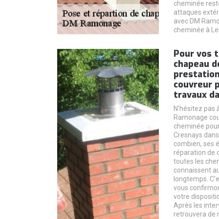
cheminée reste
attaques extér
avec DM Ramon
cheminée à Les
Pour vos t
chapeau d
prestatio
couvreur 
travaux da
N’hésitez pas 
Ramonage couv
cheminée pour 
Cresnays dans 
combien, ses é
réparation de
toutes les che
connaissent a
longtemps. C’es
vous confirmo
votre dispositi
Après les inte
retrouvera de