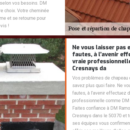
r selon vos besoins. DM
re choix. Votre cheminée
rne et se retourne pour
vis !
Ne vous laisser pas
fautes, à l’avenir e
vraie professionne
Cresnays da
Vos problèmes de chapeau d
savez plus quoi faire. Ne v
fautes, à l’avenir effectuez
professionnelle comme DM 
Faites confiance à DM Ramo
Cresnays dans le 50370 et t
ses équipes vous confirment