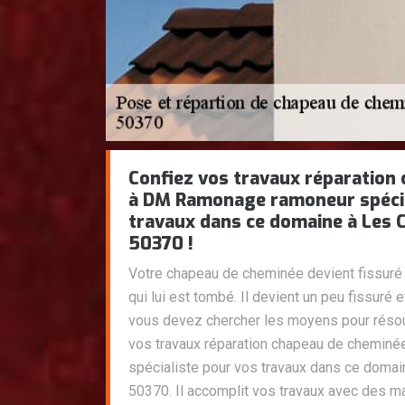
Confiez vos travaux réparation
à DM Ramonage ramoneur spécia
travaux dans ce domaine à Les 
50370 !
Votre chapeau de cheminée devient fissuré 
qui lui est tombé. Il devient un peu fissuré 
vous devez chercher les moyens pour réso
vos travaux réparation chapeau de chemi
spécialiste pour vos travaux dans ce domai
50370. Il accomplit vos travaux avec des ma